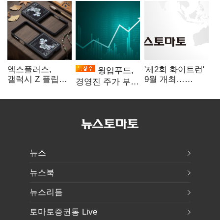
엑스플러스,
'제2회 화이트런'
윙입푸드,
갤럭시 Z 플립8·
9월 개최…
경영진 주가 부양
폴드8 전용
취약계층 소녀
의지에 상한가
액세서리 출시
지원
뉴스
뉴스북
뉴스리듬
토마토증권통 Live