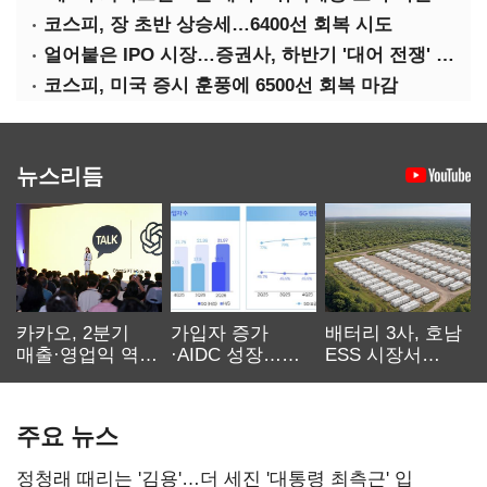
코스피, 장 초반 상승세…6400선 회복 시도
얼어붙은 IPO 시장…증권사, 하반기 '대어 전쟁' 기대
코스피, 미국 증시 훈풍에 6500선 회복 마감
뉴스리듬
카카오, 2분기
가입자 증가
배터리 3사, 호남
매출·영업익 역대
·AIDC 성장…
ESS 시장서
최대…에이전트
SKT 2분기 성장
‘격돌’
AI 수익화 관건
본궤도
주요 뉴스
정청래 때리는 '김용'…더 세진 '대통령 최측근' 입