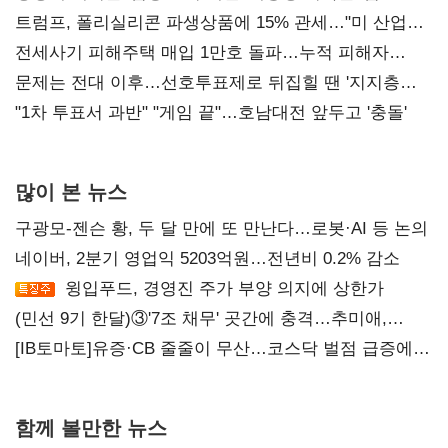
트럼프, 폴리실리콘 파생상품에 15% 관세…"미 산업
재건"
전세사기 피해주택 매입 1만호 돌파…누적 피해자
4만278명
문제는 전대 이후…선호투표제로 뒤집힐 땐 '지지층
불복'
"1차 투표서 과반" "게임 끝"…호남대전 앞두고 '충돌'
많이 본 뉴스
구광모-젠슨 황, 두 달 만에 또 만난다…로봇·AI 등 논의
네이버, 2분기 영업익 5203억원…전년비 0.2% 감소
윙입푸드, 경영진 주가 부양 의지에 상한가
(민선 9기 한달)③'7조 채무' 곳간에 충격…추미애,
20년만에 '비상재정' 선언 승부수
[IB토마토]유증·CB 줄줄이 무산…코스닥 벌점 급증에
상폐 압박
함께 볼만한 뉴스