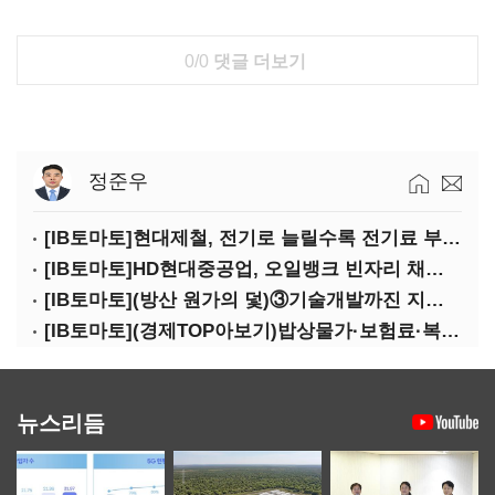
0/0
댓글 더보기
정준우
[IB토마토]현대제철, 전기로 늘릴수록 전기료 부담…저탄소 전환의 역설
[IB토마토]HD현대중공업, 오일뱅크 빈자리 채웠다…그룹 배당 핵심축 부상
[IB토마토](방산 원가의 덫)③기술개발까진 지원…수출은 각자도생
[IB토마토](경제TOP아보기)밥상물가·보험료·복구비…장마가 내미는 청구서
뉴스리듬