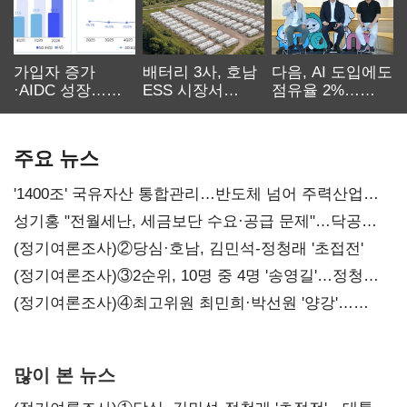
가입자 증가
배터리 3사, 호남
다음, AI 도입에도
·AIDC 성장…
ESS 시장서
점유율 2%…
SKT 2분기 성장
‘격돌’
에이전트
본궤도
차별화가 관건
주요 뉴스
'1400조' 국유자산 통합관리…반도체 넘어 주력산업
구조혁신
성기홍 "전월세난, 세금보단 수요·공급 문제"…닥공
시사
(정기여론조사)②당심·호남, 김민석-정청래 '초접전'
(정기여론조사)③2순위, 10명 중 4명 '송영길'…정청래
'한 자릿수'
(정기여론조사)④최고위원 최민희·박선원 '양강'…
서미화·이성윤·임미애 뒤이어
많이 본 뉴스