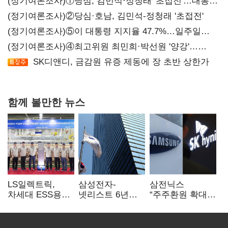
(정기여론조사)①당심, 김민석·정청래 '초접전'…대통령
지지도 '50% 아래로'(종합)
(정기여론조사)②당심·호남, 김민석-정청래 '초접전'
(정기여론조사)⑤이 대통령 지지율 47.7%…일주일
만에 다시 40%대
(정기여론조사)④최고위원 최민희·박선원 '양강'…
서미화·이성윤·임미애 뒤이어
SK디앤디, 금감원 유증 제동에 장 초반 상한가
함께 볼만한 뉴스
LS일렉트릭,
삼성전자-
삼전닉스
차세대 ESS용
넷리스트 6년
“주주환원 확대
전력변환장치 G2
특허분쟁 종료…
방안 마련”…
출하
기술 협력 확대
로이터에 성명
합의
보내