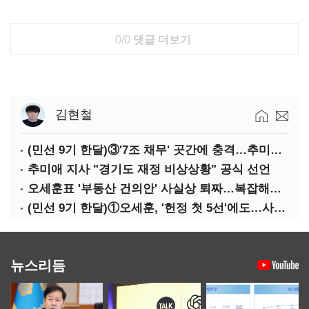
0/0
댓글 더보기
김현철
(민선 9기 한달)③'7조 채무' 곳간에 충격…추미애, 20년만에 '비상재정' 선언 승부수
추미애 지사 "경기도 재정 비상상황" 공식 선언
오세훈표 '부동산 건의안' 사실상 퇴짜…복잡해진 '재개발 31만호' 셈법
(민선 9기 한달)①오세훈, '헌정 첫 5선'에도…사법리스크·여소야대에 발목
뉴스리듬