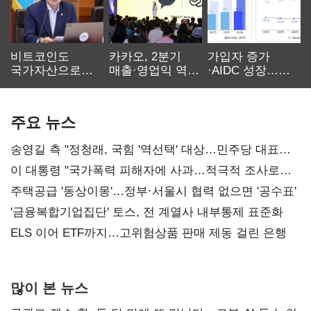
비트코인도
카카오, 2분기
가입자 증가
국가자산으로…'
매출·영업익 역대
·AIDC 성장…
보관·평가·처분'
최대…에이전트
SKT 2분기 성장
기준은 숙제
AI 수익화 관건
본궤도
주요 뉴스
송영길 측 "정청래, 국힘 '역선택' 대상…민주당 대표로
총선 지휘 못해"
이 대통령 "국가폭력 피해자에 사과…적극적 조사로
진실 밝혀야"
주택공급 '동상이몽'…정부·서울시 협력 없으면 '공수표'
'금융복합기업집단' 토스, 전 계열사 내부통제 표준화
ELS 이어 ETF까지…고위험상품 판매 제동 걸린 은행
많이 본 뉴스