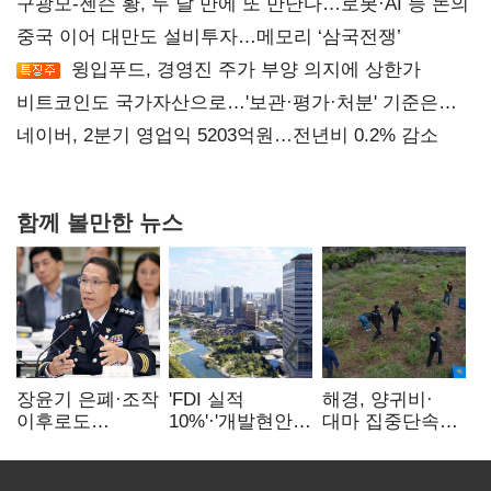
구광모-젠슨 황, 두 달 만에 또 만난다…로봇·AI 등 논의
중국 이어 대만도 설비투자…메모리 ‘삼국전쟁’
윙입푸드, 경영진 주가 부양 의지에 상한가
비트코인도 국가자산으로…'보관·평가·처분' 기준은
숙제
네이버, 2분기 영업익 5203억원…전년비 0.2% 감소
함께 볼만한 뉴스
장윤기 은폐·조작
'FDI 실적
해경, 양귀비·
이후로도
10%'·'개발현안
대마 집중단속…
정보유출·
산적'…
4개월 동안
내부비위…경찰
인천경제청장
249명 검거
신뢰는 어디에
구원투수 찾기