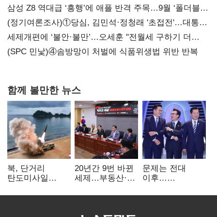
삼성 Z8 역대급 ‘흥행’에 애플 반격 주목…9월 ‘폴더블
대전’
(정기여론조사)①당심, 김민석·정청래 '초접전'…대통령
지지도 '50% 아래로'(종합)
세제개편에 ‘불안·불만’…오세훈 "전월세 구하기 더
힘들어질 것"
(SPC 민낯)④솜방망이 처벌에 식품위생법 위반 반복
함께 볼만한 뉴스
북, 단거리
20년간 9번 바뀐
문제는 전대
탄도미사일
세제…부동산·
이후…
발사…안보실
상속세만
선호투표제로
"즉각 중단 촉구"
건드렸다
뒤집힐 땐
'지지층 불복'