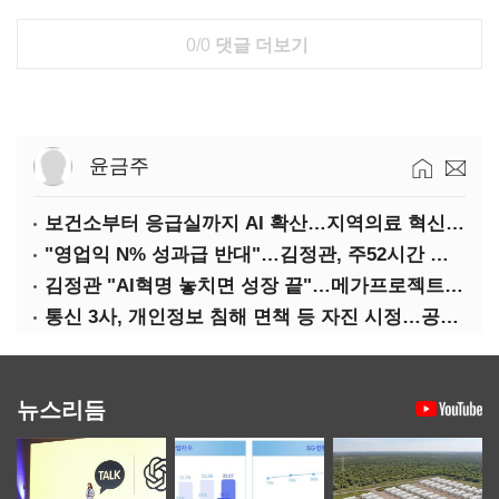
0/0
댓글 더보기
윤금주
보건소부터 응급실까지 AI 확산…지역의료 혁신 본격화
"영업익 N% 성과급 반대"…김정관, 주52시간 손질 예고
김정관 "AI혁명 놓치면 성장 끝"…메가프로젝트·메가특구 속도전
통신 3사, 개인정보 침해 면책 등 자진 시정…공정위 "이용자 권리 강화"
뉴스리듬