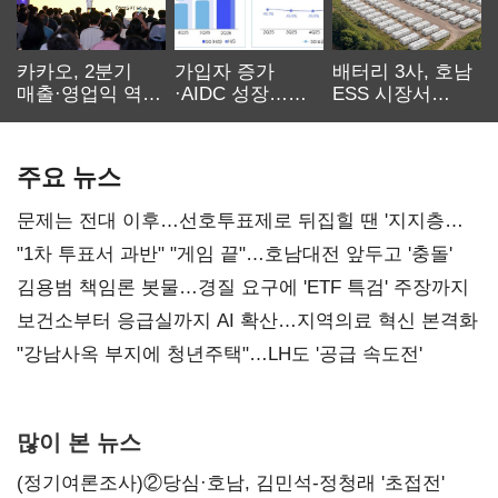
카카오, 2분기
가입자 증가
배터리 3사, 호남
매출·영업익 역대
·AIDC 성장…
ESS 시장서
최대…에이전트
SKT 2분기 성장
‘격돌’
AI 수익화 관건
본궤도
주요 뉴스
문제는 전대 이후…선호투표제로 뒤집힐 땐 '지지층
불복'
"1차 투표서 과반" "게임 끝"…호남대전 앞두고 '충돌'
김용범 책임론 봇물…경질 요구에 'ETF 특검' 주장까지
보건소부터 응급실까지 AI 확산…지역의료 혁신 본격화
"강남사옥 부지에 청년주택"…LH도 '공급 속도전'
많이 본 뉴스
(정기여론조사)②당심·호남, 김민석-정청래 '초접전'