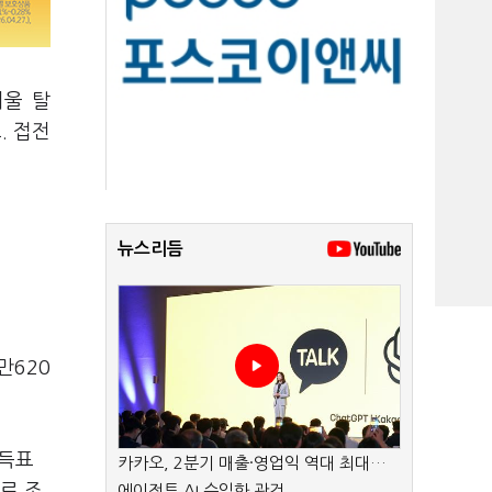
서울 탈
. 접전
뉴스리듬
만620
 득표
카카오, 2분기 매출·영업익 역대 최대…
로 조
에이전트 AI 수익화 관건