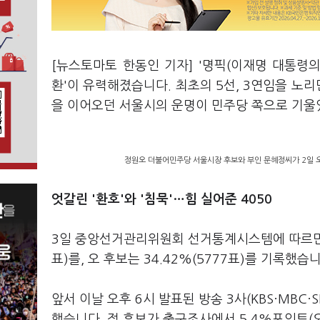
[뉴스토마토 한동인 기자] '명픽(이재명 대통령의
환'이 유력해졌습니다. 최초의 5선, 3연임을 노
을 이어오던 서울시의 운명이 민주당 쪽으로 기울
정원오 더불어민주당 서울시장 후보와 부인 문혜정씨가 2일 오
엇갈린 '환호'와 '침묵'…힘 실어준 4050
3일 중앙선거관리위원회 선거통계시스템에 따르면 총 
표)를, 오 후보는 34.42%(5777표)를 기록
앞서 이날 오후 6시 발표된 방송 3사(KBS·MBC·S
했습니다. 정 후보가 출구조사에서 5.4%포인트(오