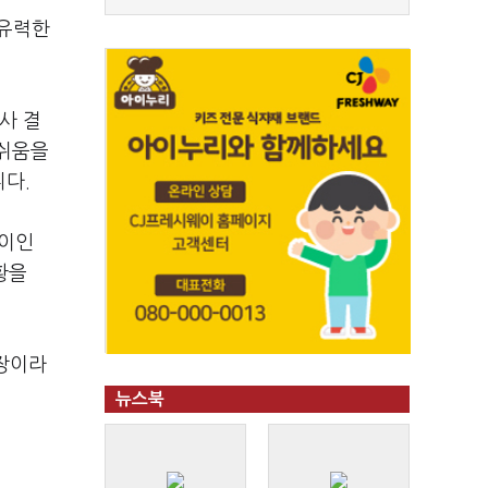
 유력한
사 결
아쉬움을
니다.
 이인
황을
시장이라
뉴스북