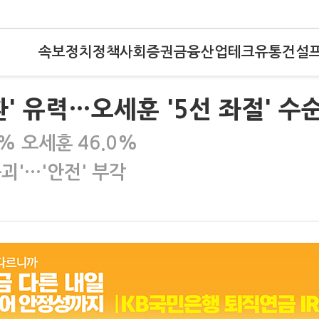
속보
정치
정책
사회
증권
금융
산업
테크
유통
건설
환' 유력…오세훈 '5선 좌절' 수
% 오세훈 46.0%
붕괴'…'안전' 부각