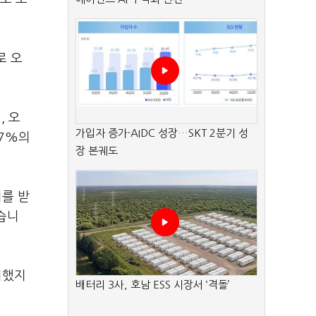
로 오
, 오
가입자 증가·AIDC 성장…SKT 2분기 성
.7%의
장 본궤도
지를 받
었습니
지했지
배터리 3사, 호남 ESS 시장서 ‘격돌’