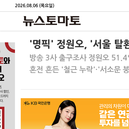
2026.08.06 (목요일)
'명픽' 정원오, '서울 탈
방송 3사 출구조사 정원오 51.4
혼전 흔든 '철근 누락'·'서소문 