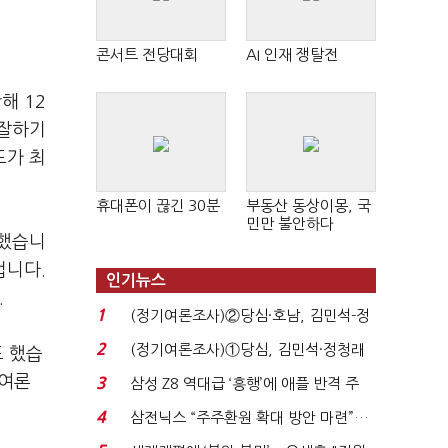
콘서트 전당대회
AI 인재 쟁탈전
해 12
 잘하기
도가 최
휴대폰이 끊긴 30분
부동산 동상이몽, 국
민만 불안하다
각했습니
겁니다.
인기뉴스
.
1
(정기여론조사)②당심·호남, 김민석-정
청래 '초접전'...
2
(정기여론조사)①당심, 김민석·정청래
도 했습
'초접전'…대통령 ...
 여론
3
삼성 Z8 역대급 ‘흥행’에 애플 반격 주
목…9월 ‘폴...
4
삼전닉스 “주주환원 확대 방안 마련”…
로이터에 성명...