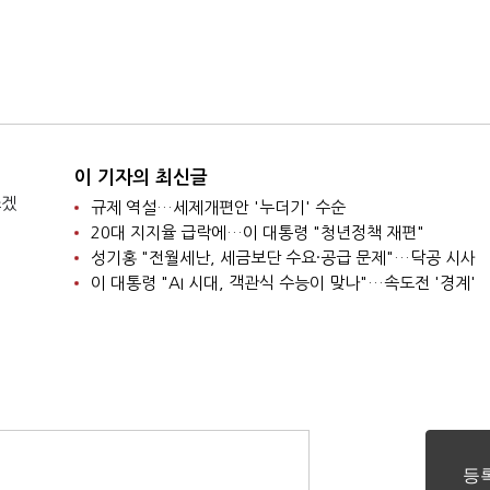
이 기자의 최신글
쓰겠
규제 역설…세제개편안 '누더기' 수순
20대 지지율 급락에…이 대통령 "청년정책 재편"
성기홍 "전월세난, 세금보단 수요·공급 문제"…닥공 시사
이 대통령 "AI 시대, 객관식 수능이 맞나"…속도전 '경계'