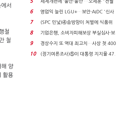
5
세제개편에 ‘불안·불만’…오세훈 "전월
측에서
세 구하기 더 ...
6
영업익 늘린 LGU+…보안·AIDC '신사
업 드라이브'...
7
(SPC 민낯)④솜방망이 처벌에 식품위
생법 위반 반복...
급행철
8
기업은행, 소비자피해보상 부실심사·보
만 철
이스피싱 공시 ...
9
경상수지 또 역대 최고치…사상 첫 400
억달러에 '3% 성...
10
(정기여론조사)⑤이 대통령 지지율 47.
7%…일주일 만에 ...
대해 양
에 활용