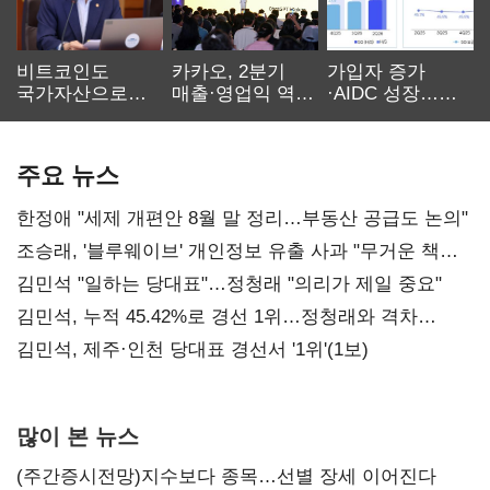
비트코인도
카카오, 2분기
가입자 증가
국가자산으로…'
매출·영업익 역대
·AIDC 성장…
보관·평가·처분'
최대…에이전트
SKT 2분기 성장
기준은 숙제
AI 수익화 관건
본궤도
주요 뉴스
한정애 "세제 개편안 8월 말 정리…부동산 공급도 논의"
조승래, '블루웨이브' 개인정보 유출 사과 "무거운 책임
통감"
김민석 "일하는 당대표"…정청래 "의리가 제일 중요"
김민석, 누적 45.42%로 경선 1위…정청래와 격차
0.86%p(2보)
김민석, 제주·인천 당대표 경선서 '1위'(1보)
많이 본 뉴스
(주간증시전망)지수보다 종목…선별 장세 이어진다