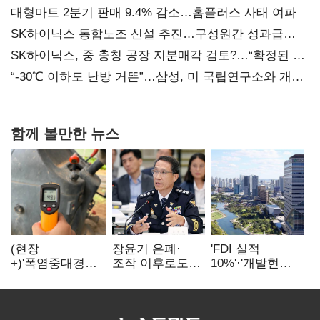
대형마트 2분기 판매 9.4% 감소…홈플러스 사태 여파
SK하이닉스 통합노조 신설 추진…구성원간 성과급
불만 확산
SK하이닉스, 중 충칭 공장 지분매각 검토?…“확정된 바
없어”
“-30℃ 이하도 난방 거뜬”…삼성, 미 국립연구소와 개발
협력
함께 볼만한 뉴스
(현장
장윤기 은폐·
'FDI 실적
+)'폭염중대경보'
조작 이후로도
10%'·'개발현안
에도 농촌
정보유출·
산적'…
이주노동자는
내부비위…경찰
인천경제청장
강행군…'야외작
신뢰는 어디에
구원투수 찾기