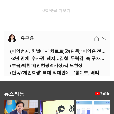
0/0
댓글 더보기
유근윤
(마약범죄, 처벌에서 치료로)②(단독)"마약은 전염병…여성 맞춤형 재활과정 개발 중"
72년 만에 '수사권' 폐지…검찰 '무력감' 속 구자현 사의
(부음)박찬대(인천광역시장)씨 모친상
(단독)'개인회생' 역대 최대인데…'통계도, 배려도' 없는 사법부
뉴스리듬