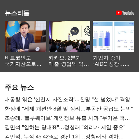
뉴스리듬
비트코인도
카카오, 2분기
가입자 증가
국가자산으로…'
매출·영업익 역대
·AIDC 성장…
보관·평가·처분'
최대…에이전트
SKT 2분기 성장
기준은 숙제
AI 수익화 관건
본궤도
주요 뉴스
대통령 엮은 '신천지 사진조작'…친명 "선 넘었다" 격앙
한정애 "세제 개편안 8월 말 정리…부동산 공급도 논의"
조승래, '블루웨이브' 개인정보 유출 사과 "무거운 책임
통감"
김민석 "일하는 당대표"…정청래 "의리가 제일 중요"
김민석, 누적 45.42%로 경선 1위…정청래와 격차