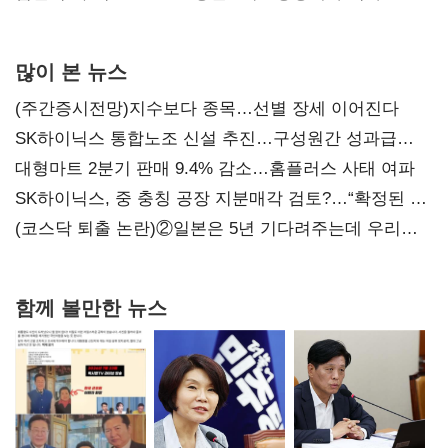
0.86%p(2보)
많이 본 뉴스
(주간증시전망)지수보다 종목…선별 장세 이어진다
SK하이닉스 통합노조 신설 추진…구성원간 성과급
불만 확산
대형마트 2분기 판매 9.4% 감소…홈플러스 사태 여파
SK하이닉스, 중 충칭 공장 지분매각 검토?…“확정된 바
없어”
(코스닥 퇴출 논란)②일본은 5년 기다려주는데 우리는
당장 퇴출?…시간만으론 부족한 코스닥 구하기
함께 볼만한 뉴스