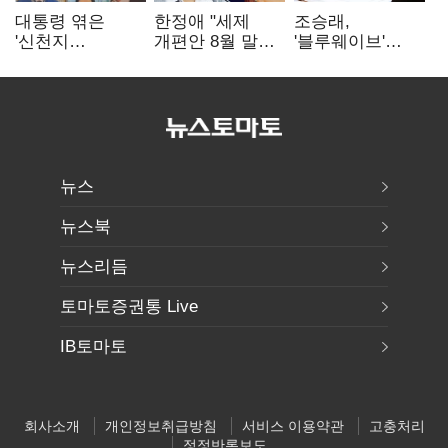
대통령 엮은
한정애 "세제
조승래,
'신천지
개편안 8월 말
'블루웨이브'
사진조작'…친명
정리…부동산
개인정보 유출
"선 넘었다" 격앙
공급도 논의"
사과 "무거운
책임 통감"
뉴스
뉴스북
뉴스리듬
토마토증권통 Live
IB토마토
회사소개
개인정보취급방침
서비스 이용약관
고충처리
정정반론보도