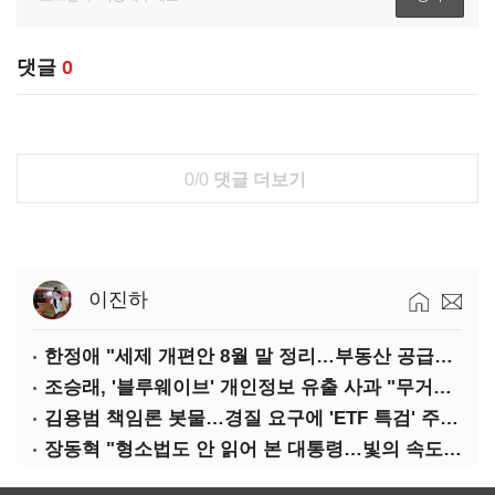
댓글
0
0/0
댓글 더보기
이진하
한정애 "세제 개편안 8월 말 정리…부동산 공급도 논의"
조승래, '블루웨이브' 개인정보 유출 사과 "무거운 책임 통감"
김용범 책임론 봇물…경질 요구에 'ETF 특검' 주장까지
장동혁 "형소법도 안 읽어 본 대통령…빛의 속도로 무너질 것"