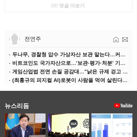
0/0
댓글 더보기
전연주
두나무, 경찰청 압수 가상자산 보관 맡는다…커스터디 사업 최종 낙찰
비트코인도 국가자산으로…'보관·평가·처분' 기준은 숙제
게임산업법 전면 손질 공감대…"낡은 규제 걷고 안전장치 촘촘히 해야"
(최홍규의 피지컬 AI)로봇이 사람을 먹여 살린다, 그런데 언제 먹여야 할지는 모른다
뉴스리듬