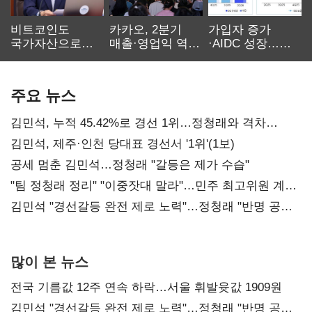
비트코인도
카카오, 2분기
가입자 증가
국가자산으로…'
매출·영업익 역대
·AIDC 성장…
보관·평가·처분'
최대…에이전트
SKT 2분기 성장
기준은 숙제
AI 수익화 관건
본궤도
주요 뉴스
김민석, 누적 45.42%로 경선 1위…정청래와 격차
0.86%p(2보)
김민석, 제주·인천 당대표 경선서 '1위'(1보)
공세 멈춘 김민석…정청래 "갈등은 제가 수습"
"팀 정청래 정리" "이중잣대 말라"…민주 최고위원 계파
다툼 격화
김민석 "경선갈등 완전 제로 노력"…정청래 "반명 공세
사과부터"
많이 본 뉴스
전국 기름값 12주 연속 하락…서울 휘발윳값 1909원
김민석 "경선갈등 완전 제로 노력"…정청래 "반명 공세