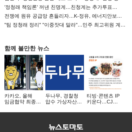
사과부터"
'정청래 책임론' 꺼낸 친명계…친청계는 추가투표
때리기
전쟁에 원유 공급망 흔들리자…K-정유, 에너지안보
핵심으로 재부상
"팀 정청래 정리" "이중잣대 말라"…민주 최고위원 계파
다툼 격화
함께 볼만한 뉴스
카카오, 올해
두나무, 경찰청
티빙·콘텐츠 IP
임금협약 최종
압수 가상자산
키운다…CJ
타결…연봉 6.3%
보관 맡는다…
ENM, 하반기
인상·격려금
커스터디 사업
글로벌 확장 가속
300만원
최종 낙찰