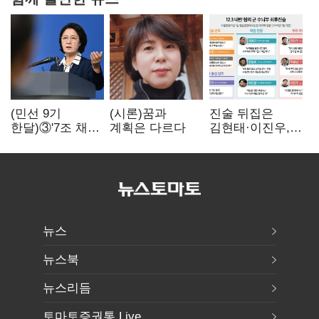
(민선 9기
(시론)꿈과
진술 뒤집은
한달)③'7조 채무'
계획은 다르다
김현태·이진우,
곳간에 충격…
박안수는 "국가에
추미애, 20년만에
헌신"…법정서
'비상재정' 선언
드러난 군
승부수
수뇌부의 민낯
뉴스
뉴스북
뉴스리듬
토마토증권통 Live