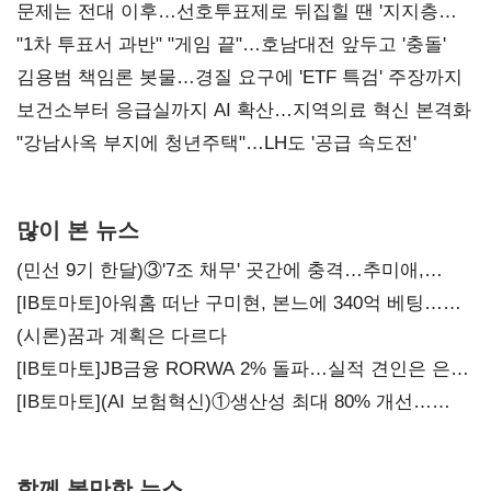
문제는 전대 이후…선호투표제로 뒤집힐 땐 '지지층
불복'
"1차 투표서 과반" "게임 끝"…호남대전 앞두고 '충돌'
김용범 책임론 봇물…경질 요구에 'ETF 특검' 주장까지
보건소부터 응급실까지 AI 확산…지역의료 혁신 본격화
"강남사옥 부지에 청년주택"…LH도 '공급 속도전'
많이 본 뉴스
(민선 9기 한달)③'7조 채무' 곳간에 충격…추미애,
20년만에 '비상재정' 선언 승부수
[IB토마토]아워홈 떠난 구미현, 본느에 340억 베팅…
가족 지배체제 구축
(시론)꿈과 계획은 다르다
[IB토마토]JB금융 RORWA 2% 돌파…실적 견인은 은행
아닌 캐피탈
[IB토마토](AI 보험혁신)①생산성 최대 80% 개선…
현실은 '실행 격차'
함께 볼만한 뉴스