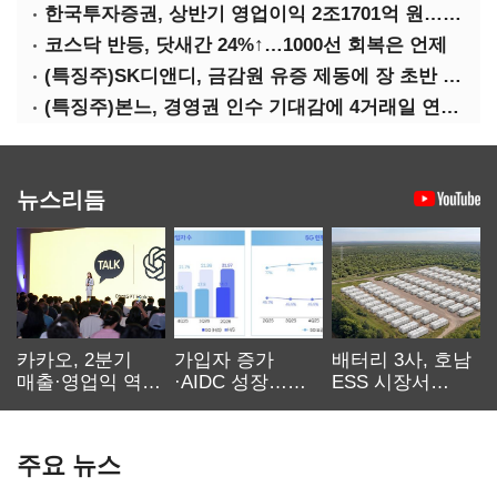
한국투자증권, 상반기 영업이익 2조1701억 원… 전년비 89.1%↑
코스닥 반등, 닷새간 24%↑…1000선 회복은 언제
(특징주)SK디앤디, 금감원 유증 제동에 장 초반 상한가
(특징주)본느, 경영권 인수 기대감에 4거래일 연속 상한가
뉴스리듬
카카오, 2분기
가입자 증가
배터리 3사, 호남
매출·영업익 역대
·AIDC 성장…
ESS 시장서
최대…에이전트
SKT 2분기 성장
‘격돌’
AI 수익화 관건
본궤도
주요 뉴스