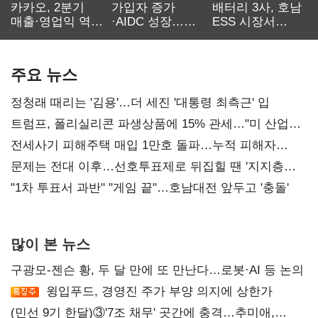
카카오, 2분기
가입자 증가
배터리 3사, 호남
매출·영업익 역대
·AIDC 성장…
ESS 시장서
최대…에이전트
SKT 2분기 성장
‘격돌’
AI 수익화 관건
본궤도
주요 뉴스
정청래 때리는 '김용'…더 세진 '대통령 최측근' 입
트럼프, 폴리실리콘 파생상품에 15% 관세…"미 산업
재건"
전세사기 피해주택 매입 1만호 돌파…누적 피해자
4만278명
문제는 전대 이후…선호투표제로 뒤집힐 땐 '지지층
불복'
"1차 투표서 과반" "게임 끝"…호남대전 앞두고 '충돌'
많이 본 뉴스
구광모-젠슨 황, 두 달 만에 또 만난다…로봇·AI 등 논의
윙입푸드, 경영진 주가 부양 의지에 상한가
(민선 9기 한달)③'7조 채무' 곳간에 충격…추미애,