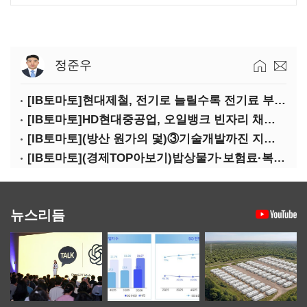
정준우
[IB토마토]현대제철, 전기로 늘릴수록 전기료 부담…저탄소 전환의 역설
[IB토마토]HD현대중공업, 오일뱅크 빈자리 채웠다…그룹 배당 핵심축 부상
[IB토마토](방산 원가의 덫)③기술개발까진 지원…수출은 각자도생
[IB토마토](경제TOP아보기)밥상물가·보험료·복구비…장마가 내미는 청구서
뉴스리듬