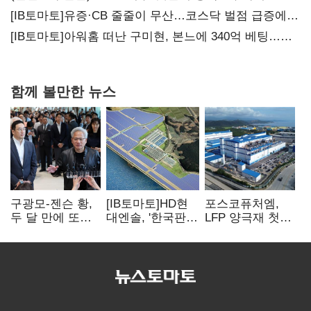
20년만에 '비상재정' 선언 승부수
[IB토마토]유증·CB 줄줄이 무산…코스닥 벌점 급증에
상폐 압박
[IB토마토]아워홈 떠난 구미현, 본느에 340억 베팅…
가족 지배체제 구축
함께 볼만한 뉴스
구광모-젠슨 황,
[IB토마토]HD현
포스코퓨처엠,
두 달 만에 또
대엔솔, '한국판
LFP 양극재 첫
만난다…로봇·AI
IRA' 수혜 부상…
대규모 공급…
등 논의
세액공제 선택이
ESS 시장 공략
변수