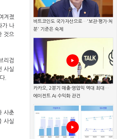
 여겨졌
비트코인도 국가자산으로…'보관·평가·처
과가 나
분' 기준은 숙제
한 것으
 브리검
런 사실
다.
카카오, 2분기 매출·영업익 역대 최대…
에이전트 AI 수익화 관건
나 사춘
을 사실