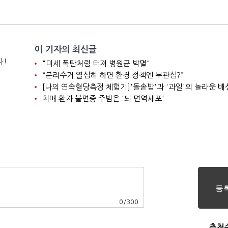
이 기자의 최신글
다!
"미세 폭탄처럼 터져 병원균 박멸"
“분리수거 열심히 하면 환경 정책엔 무관심?”
[나의 연속혈당측정 체험기]'돌솥밥'과 '과일'의 놀라운 배
치매 환자 불면증 주범은 '뇌 면역세포'
0
/
300
추천