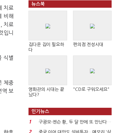
뉴스북
제 치료
에 비해
, 치료
 것입니
집다운 집이 필요하
편의점 전성시대
다
을 식별
은 체중
영화관의 시대는 끝
"CD로 구워오세요"
면역 보
났다?
인기뉴스
1
구광모-젠슨 황, 두 달 만에 또 만난다…
로봇·AI 등 논...
2
중국 이어 대만도 설비투자…메모리 ‘삼
, 향후