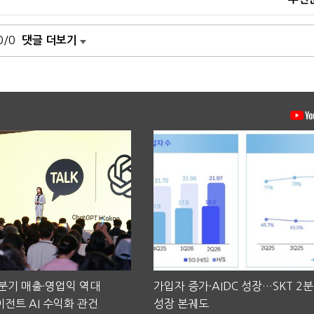
0/0
댓글 더보기
2분기 매출·영업익 역대
가입자 증가·AIDC 성장…SKT 2
전트 AI 수익화 관건
성장 본궤도