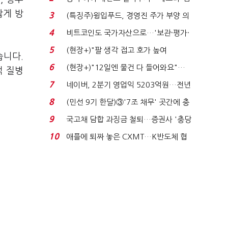
국전쟁’
않게 방
3
(특징주)윙입푸드, 경영진 주가 부양 의
지에 상한가...
4
비트코인도 국가자산으로…'보관·평가·
처분' 기준은 ...
5
(현장+)"팔 생각 접고 호가 높여
습니다.
요"…'덜 똘똘한 한 채' 20...
6
(현장+)"12일엔 물건 다 들어와요"…
적 질병
빈 매대 채우며 문 연 ...
7
네이버, 2분기 영업익 5203억원…전년
비 0.2% 감소...
8
(민선 9기 한달)③'7조 채무' 곳간에 충
격…추미애, 20년...
9
국고채 담합 과징금 철퇴…증권사 '충당
금 폭탄' 우려...
10
애플에 퇴짜 놓은 CXMT…K반도체 협
상력 ‘호재’...