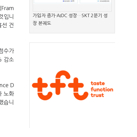
Fram
가입자 증가·AIDC 성장…SKT 2분기 성
 것입니
장 본궤도
흉선 건
 점수가
% 감소
ce D
다 노화
조했습니