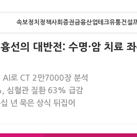
속보
정치
정책
사회
증권
금융
산업
테크
유통
건설
 흉선의 대반전: 수명·암 치료 
AI로 CT 2만7000장 분석
, 심혈관 질환 63% 급감
십 년 묵은 상식 뒤집어