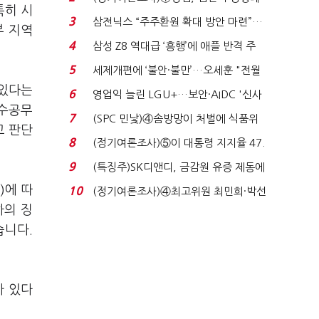
특히 시
'초접전'…대통령 ...
3
삼전닉스 “주주환원 확대 방안 마련”…
부 지역
로이터에 성명...
4
삼성 Z8 역대급 ‘흥행’에 애플 반격 주
목…9월 ‘폴...
5
세제개편에 ‘불안·불만’…오세훈 "전월
세 구하기 더 ...
 있다는
6
영업익 늘린 LGU+…보안·AIDC '신사
특수공무
업 드라이브'...
7
(SPC 민낯)④솜방망이 처벌에 식품위
고 판단
생법 위반 반복...
8
(정기여론조사)⑤이 대통령 지지율 47.
7%…일주일 만에 ...
9
(특징주)SK디앤디, 금감원 유증 제동에
장 초반 상한가...
)에 따
10
(정기여론조사)④최고위원 최민희·박선
하의 징
원 '양강'…서미...
습니다.
가 있다