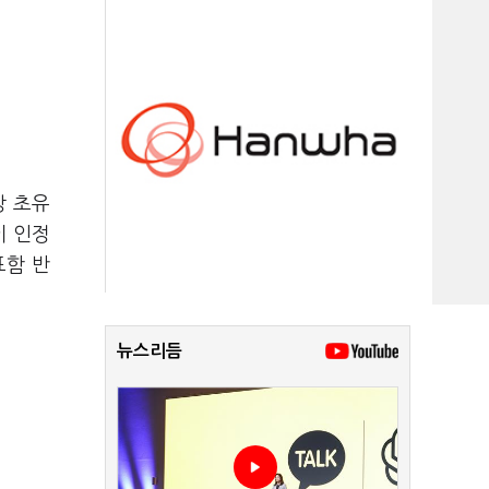
상 초유
이 인정
표함 반
뉴스리듬