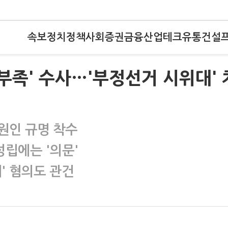
속보
정치
정책
사회
증권
금융
산업
테크
유통
건설
부족' 수사…'부정선거 시위대' 
원인 규명 착수
립에는 '의문'
' 혐의도 관건