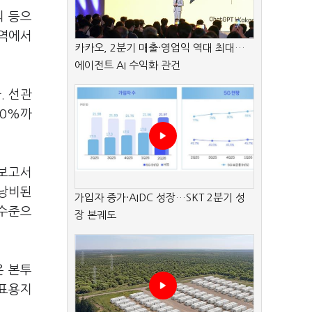
의 등으
지역에서
카카오, 2분기 매출·영업익 역대 최대…
에이전트 AI 수익화 관건
. 선관
50%까
 보고서
 낭비된
가입자 증가·AIDC 성장…SKT 2분기 성
 수준으
장 본궤도
은 본투
투표용지