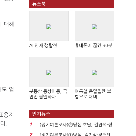
뉴스북
에 대해
AI 인재 쟁탈전
휴대폰이 끊긴 30분
위도 엄
부동산 동상이몽, 국
여름철 온열질환 보
민만 불안하다
험으로 대비
인기뉴스
투표용지
다.
1
(정기여론조사)②당심·호남, 김민석-정
청래 '초접전'...
2
(정기여론조사)①당심, 김민석·정청래