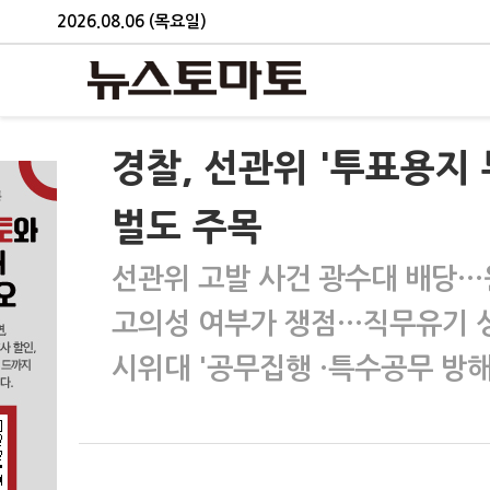
2026.08.06 (목요일)
경찰, 선관위 '투표용지 
벌도 주목
선관위 고발 사건 광수대 배당…
고의성 여부가 쟁점…직무유기 성
시위대 '공무집행 ·특수공무 방해