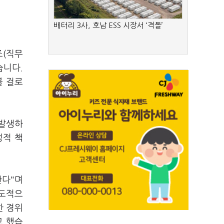
배터리 3사, 호남 ESS 시장서 ‘격돌’
조(직무
습니다.
볼 걸로
 발생하
정적 책
한다"며
의도적으
한 경위
고 했습