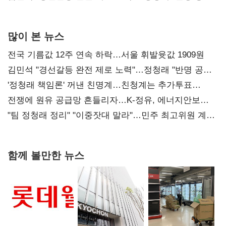
사과부터"
많이 본 뉴스
전국 기름값 12주 연속 하락…서울 휘발윳값 1909원
김민석 "경선갈등 완전 제로 노력"…정청래 "반명 공세
사과부터"
'정청래 책임론' 꺼낸 친명계…친청계는 추가투표
때리기
전쟁에 원유 공급망 흔들리자…K-정유, 에너지안보
핵심으로 재부상
"팀 정청래 정리" "이중잣대 말라"…민주 최고위원 계파
다툼 격화
함께 볼만한 뉴스