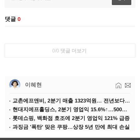
댓글
0
0/0
댓글 더보기
이혜현
교촌에프앤비, 2분기 매출 1323억원… 전년보다 4.9%↑
현대지에프홀딩스, 2분기 영업익 15.6%↑…500억 규모 자사주 매입
롯데쇼핑, 백화점 호조에 2분기 영업익 121% 급증
과징금 '폭탄' 맞은 쿠팡…상장 5년 만에 최대 손실