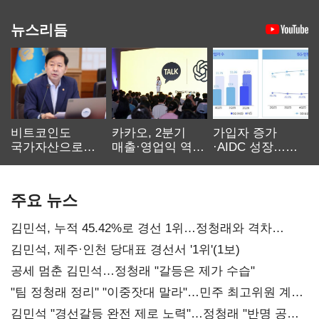
뉴스리듬
비트코인도
카카오, 2분기
가입자 증가
국가자산으로…'
매출·영업익 역대
·AIDC 성장…
보관·평가·처분'
최대…에이전트
SKT 2분기 성장
기준은 숙제
AI 수익화 관건
본궤도
주요 뉴스
김민석, 누적 45.42%로 경선 1위…정청래와 격차
0.86%p(2보)
김민석, 제주·인천 당대표 경선서 '1위'(1보)
공세 멈춘 김민석…정청래 "갈등은 제가 수습"
"팀 정청래 정리" "이중잣대 말라"…민주 최고위원 계파
다툼 격화
김민석 "경선갈등 완전 제로 노력"…정청래 "반명 공세