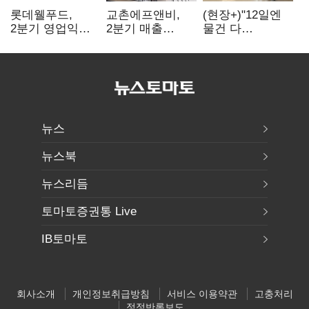
롯데웰푸드,
교촌에프앤비,
(현장+)"12일엔
2분기 영업익
2분기 매출
물건 다
89%↑…해외
1323억원…
들어와요"…빈
사업이 실적 견인
전년보다 4.9%↑
매대 채우며 문
연 홈플러스
뉴스
뉴스북
뉴스리듬
토마토증권통 Live
IB토마토
회사소개
개인정보취급방침
서비스 이용약관
고충처리
정정반론보도