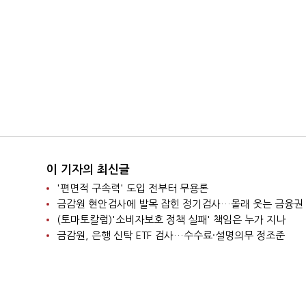
이 기자의 최신글
'편면적 구속력' 도입 전부터 무용론
금감원 현안검사에 발목 잡힌 정기검사…몰래 웃는 금융권
(토마토칼럼)'소비자보호 정책 실패' 책임은 누가 지나
금감원, 은행 신탁 ETF 검사…수수료·설명의무 정조준