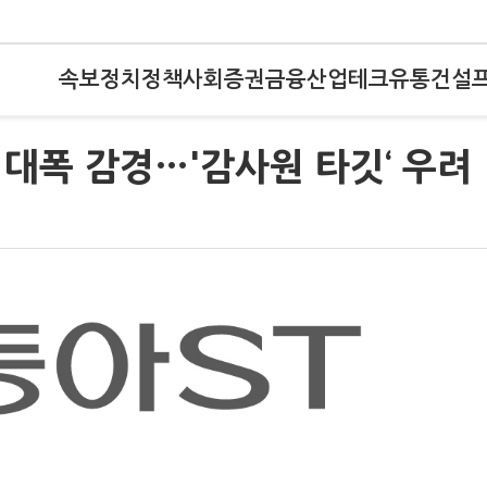
속보
정치
정책
사회
증권
금융
산업
테크
유통
건설
 대폭 감경…'감사원 타깃‘ 우려