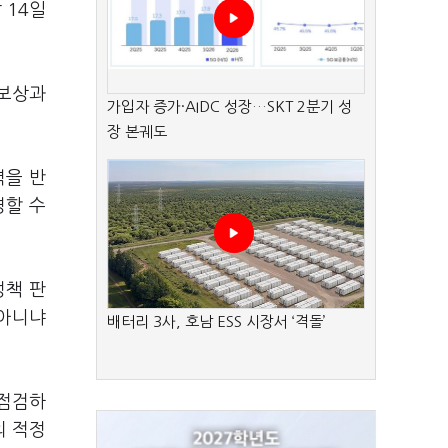
 14일
 보상과
가입자 증가·AIDC 성장…SKT 2분기 성
장 본궤도
력을 반
경할 수
정책 판
 아니냐
배터리 3사, 호남 ESS 시장서 ‘격돌’
 점검하
의 적정