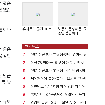
추진했습
병행됐습
휴대폰이 끊긴 30분
부동산 동상이몽, 국
미흡이나
민만 불안하다
인기뉴스
성 운용
1
(정기여론조사)②당심·호남, 김민석-정
 중심입
청래 '초접전'...
2
삼성 Z8 역대급 ‘흥행’에 애플 반격 주
목…9월 ‘폴...
3
(정기여론조사)①당심, 김민석·정청래
는 만큼
'초접전'…대통령 ...
4
세제개편에 ‘불안·불만’…오세훈 "전월
대폭 낮
세 구하기 더 ...
5
삼전닉스 “주주환원 확대 방안 마련”…
로이터에 성명...
6
(SPC 민낯)④솜방망이 처벌에 식품위
생법 위반 반복...
매 규모
7
영업익 늘린 LGU+…보안·AIDC '신사