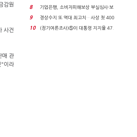
 금감원
업 드라이브'...
8
기업은행, 소비자피해보상 부실심사·보
이스피싱 공시 ...
9
경상수지 또 역대 최고치…사상 첫 400
억달러에 '3% 성...
10
(정기여론조사)⑤이 대통령 지지율 47.
사 사건
7%…일주일 만에 ...
판매 관
것"이라