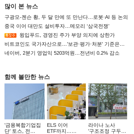
많이 본 뉴스
구광모-젠슨 황, 두 달 만에 또 만난다…로봇·AI 등 논의
중국 이어 대만도 설비투자…메모리 ‘삼국전쟁’
윙입푸드, 경영진 주가 부양 의지에 상한가
비트코인도 국가자산으로…'보관·평가·처분' 기준은
숙제
네이버, 2분기 영업익 5203억원…전년비 0.2% 감소
함께 볼만한 뉴스
'금융복합기업집
ELS 이어
라이나 노사
단' 토스, 전
ETF까지…
'구조조정 구두