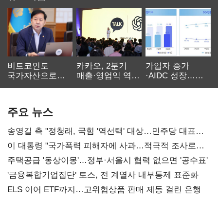
비트코인도
카카오, 2분기
가입자 증가
국가자산으로…'
매출·영업익 역대
·AIDC 성장…
보관·평가·처분'
최대…에이전트
SKT 2분기 성장
기준은 숙제
AI 수익화 관건
본궤도
주요 뉴스
송영길 측 "정청래, 국힘 '역선택' 대상…민주당 대표로
총선 지휘 못해"
이 대통령 "국가폭력 피해자에 사과…적극적 조사로
진실 밝혀야"
주택공급 '동상이몽'…정부·서울시 협력 없으면 '공수표'
'금융복합기업집단' 토스, 전 계열사 내부통제 표준화
ELS 이어 ETF까지…고위험상품 판매 제동 걸린 은행