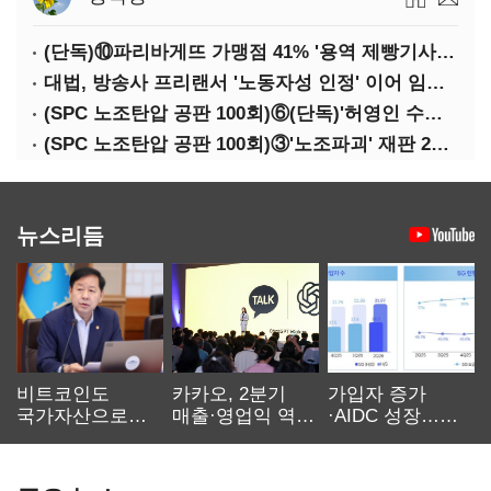
(단독)⑩파리바게뜨 가맹점 41% '용역 제빵기사 없어'…고용불안 속 브랜드가치도 '흔들'
대법, 방송사 프리랜서 '노동자성 인정' 이어 임금차별 '제동'
(SPC 노조탄압 공판 100회)⑥(단독)'허영인 수사기밀 유출' 임원, 출소하자 '억대 연봉' 고문으로
(SPC 노조탄압 공판 100회)③'노조파괴' 재판 2년 만의 증언…파리바게뜨 지회장 "허영인에 엄벌을"
뉴스리듬
비트코인도
카카오, 2분기
가입자 증가
국가자산으로…'
매출·영업익 역대
·AIDC 성장…
보관·평가·처분'
최대…에이전트
SKT 2분기 성장
기준은 숙제
AI 수익화 관건
본궤도