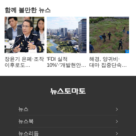
함께 볼만한 뉴스
장윤기 은폐·조작
'FDI 실적
해경, 양귀비·
이후로도
10%'·'개발현안
대마 집중단속…
정보유출·
산적'…
4개월 동안
내부비위…경찰
인천경제청장
249명 검거
신뢰는 어디에
구원투수 찾기
뉴스
뉴스북
뉴스리듬