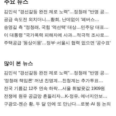
주요 뉴스
김민석 "경선갈등 완전 제로 노력"…정청래 "반명 공세
사과부터"
공급 속도전 외치더니…황희, 난데없이 '폐버스
리모델링' 제안
송영길 측 "정청래, 국힘 '역선택' 대상…민주당 대표로
총선 지휘 못해"
이 대통령 "국가폭력 피해자에 사과…적극적 조사로
진실 밝혀야"
주택공급 '동상이몽'…정부·서울시 협력 없으면 '공수표'
많이 본 뉴스
김민석 "경선갈등 완전 제로 노력"…정청래 "반명 공세
사과부터"
'정청래 책임론' 꺼낸 친명계…친청계는 추가투표
때리기
전국 기름값 12주 연속 하락…서울 휘발윳값 1909원
전쟁에 원유 공급망 흔들리자…K-정유, 에너지안보
핵심으로 재부상
구광모-젠슨 황, 두 달 만에 또 만난다…로봇·AI 등 논의