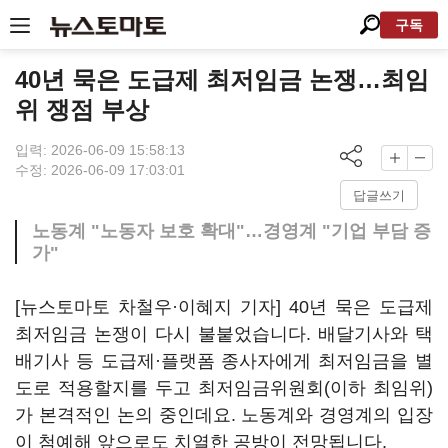
구독
40년 묵은 도급제 최저임금 논쟁…최임
위 쟁점 부상
입력: 2026-06-09 15:58:13
수정: 2026-06-09 17:03:01
답글쓰기
노동계 "노동자 보호 확대"…경영계 "기업 부담 증
가"
[뉴스토마토 차철우·이혜지 기자] 40년 묵은 도급제
최저임금 논쟁이 다시 불붙었습니다. 배달기사와 택
배기사 등 도급제·플랫폼 종사자에게 최저임금을 별
도로 적용할지를 두고 최저임금위원회(이하 최임위)
가 본격적인 논의 중인데요. 노동계와 경영계의 입장
이 첨예해 앞으로도 치열한 공방이 전망됩니다.