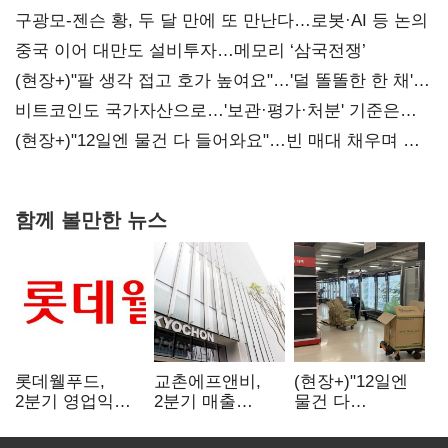
구광모-젠슨 황, 두 달 만에 또 만난다…로봇·AI 등 논의
중국 이어 대만도 설비투자…메모리 ‘삼국전쟁’
(현장+)"팔 생각 접고 호가 높여요"…'덜 똘똘한 한 채'
20억 키맞추기
비트코인도 국가자산으로…'보관·평가·처분' 기준은
숙제
(현장+)"12일엔 물건 다 들어와요"…빈 매대 채우며 문
연 홈플러스
함께 볼만한 뉴스
롯데웰푸드,
교촌에프앤비,
(현장+)"12일엔
2분기 영업익
2분기 매출
물건 다
89%↑…해외
1323억원…
들어와요"…빈
사업이 실적 견인
전년보다 4.9%↑
매대 채우며 문