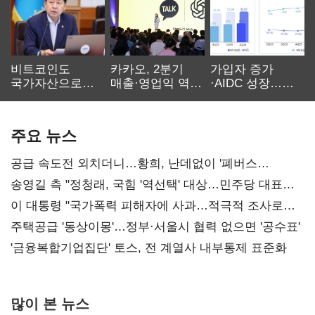
비트코인도
카카오, 2분기
가입자 증가
국가자산으로…'
매출·영업익 역대
·AIDC 성장…
보관·평가·처분'
최대…에이전트
SKT 2분기 성장
기준은 숙제
AI 수익화 관건
본궤도
주요 뉴스
공급 속도전 외치더니…황희, 난데없이 '폐버스
리모델링' 제안
송영길 측 "정청래, 국힘 '역선택' 대상…민주당 대표로
총선 지휘 못해"
이 대통령 "국가폭력 피해자에 사과…적극적 조사로
진실 밝혀야"
주택공급 '동상이몽'…정부·서울시 협력 없으면 '공수표'
'금융복합기업집단' 토스, 전 계열사 내부통제 표준화
많이 본 뉴스