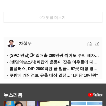
0/0
댓글 더보기
차철우
(SPC 민낯)③"일매출 280만원 찍어도 수익 제자리"…점주 울리는 '상시 할인'
(생명의숨소리)쥐잡기 운동이 잡은 여우들에 대하여
홈플러스, DIP 2000억원 곧 입금…67곳 매장 영업 재개 예정
쿠팡에 개인정보 유출 배상 결정…"1인당 10만원"
뉴스리듬