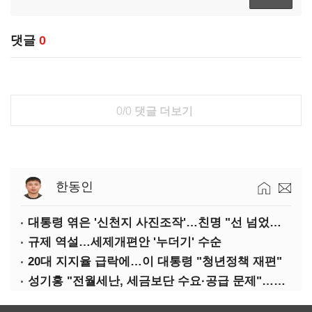
댓글
0
0/0
댓글 더보기
한동인
대통령 엮은 '신천지 사진조작'…친명 "선 넘었다" 격앙
규제 역설…세제개편안 '누더기' 수순
20대 지지율 급락에…이 대통령 "청년정책 재편"
성기홍 "전월세난, 세금보단 수요·공급 문제"…닥공 시사