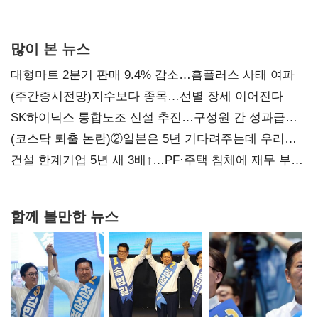
많이 본 뉴스
대형마트 2분기 판매 9.4% 감소…홈플러스 사태 여파
(주간증시전망)지수보다 종목…선별 장세 이어진다
SK하이닉스 통합노조 신설 추진…구성원 간 성과급
불만 확산
(코스닥 퇴출 논란)②일본은 5년 기다려주는데 우리는
당장 퇴출?…시간만으론 부족한 코스닥 구하기
건설 한계기업 5년 새 3배↑…PF·주택 침체에 재무 부담
확대
함께 볼만한 뉴스