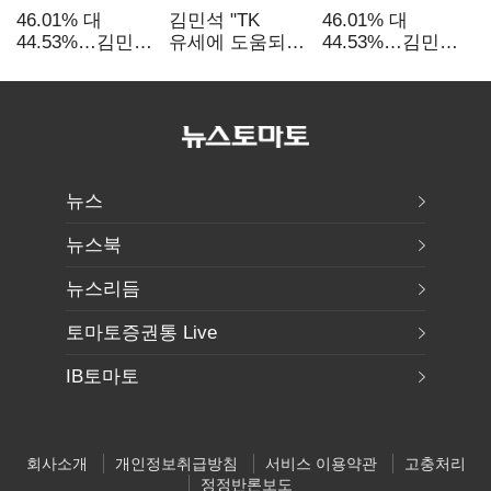
46.01% 대
김민석 "TK
46.01% 대
44.53%…김민석·
유세에 도움되는
44.53%…김민석·
정청래
당대표"…정청래
정청래
'초박빙'(종합
"벌써 대표된 양
'초박빙'(종합)
2보)
당직 배분"
뉴스
뉴스북
뉴스리듬
토마토증권통 Live
IB토마토
회사소개
개인정보취급방침
서비스 이용약관
고충처리
정정반론보도