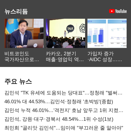
뉴스리듬
비트코인도
카카오, 2분기
가입자 증가
국가자산으로…'
매출·영업익 역대
·AIDC 성장…
보관·평가·처분'
최대…에이전트
SKT 2분기 성장
기준은 숙제
AI 수익화 관건
본궤도
주요 뉴스
김민석 "TK 유세에 도움되는 당대표"…정청래 "벌써
대표된 양 당직 배분"
46.01% 대 44.53%…김민석·정청래 '초박빙'(종합)
김민석 누적 46.01%…'격전지' 호남 앞두고 1위 지켰다
(2보)
김민석, 강원·대구·경북서 48.54%…1위 수성(1보)
최민희 "골리앗 김민석"…임미애 "부끄러운 줄 알아야"