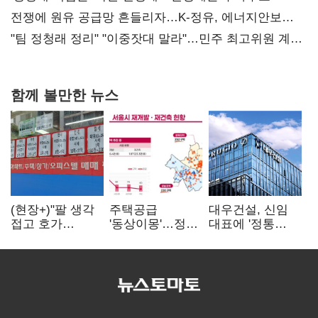
때리기
전쟁에 원유 공급망 흔들리자…K-정유, 에너지안보
핵심으로 재부상
"팀 정청래 정리" "이중잣대 말라"…민주 최고위원 계파
다툼 격화
함께 볼만한 뉴스
(현장+)"팔 생각
주택공급
대우건설, 신임
접고 호가
'동상이몽'…정부
대표에 '정통
높여요"…'덜
·서울시 협력
대우맨' 이강석
똘똘한 한 채'
없으면 '공수표'
부사장 내정
20억 키맞추기