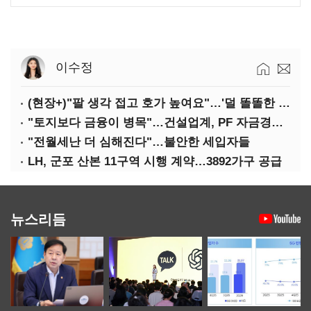
이수정
(현장+)"팔 생각 접고 호가 높여요"…'덜 똘똘한 한 채' 20억 키맞추기
"토지보다 금융이 병목"…건설업계, PF 자금경색 해소 목소리
"전월세난 더 심해진다"…불안한 세입자들
LH, 군포 산본 11구역 시행 계약…3892가구 공급
뉴스리듬