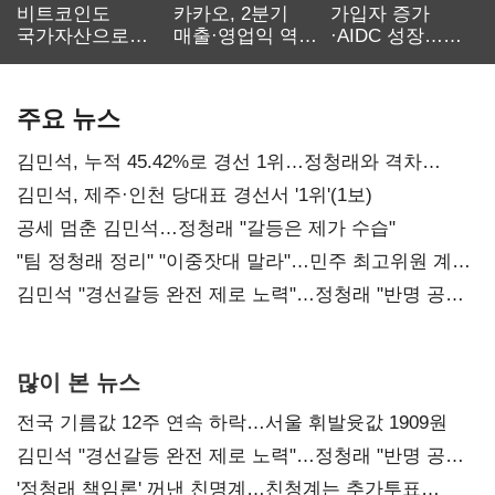
비트코인도
카카오, 2분기
가입자 증가
국가자산으로…'
매출·영업익 역대
·AIDC 성장…
보관·평가·처분'
최대…에이전트
SKT 2분기 성장
기준은 숙제
AI 수익화 관건
본궤도
주요 뉴스
김민석, 누적 45.42%로 경선 1위…정청래와 격차
0.86%p(2보)
김민석, 제주·인천 당대표 경선서 '1위'(1보)
공세 멈춘 김민석…정청래 "갈등은 제가 수습"
"팀 정청래 정리" "이중잣대 말라"…민주 최고위원 계파
다툼 격화
김민석 "경선갈등 완전 제로 노력"…정청래 "반명 공세
사과부터"
많이 본 뉴스
전국 기름값 12주 연속 하락…서울 휘발윳값 1909원
김민석 "경선갈등 완전 제로 노력"…정청래 "반명 공세
사과부터"
'정청래 책임론' 꺼낸 친명계…친청계는 추가투표