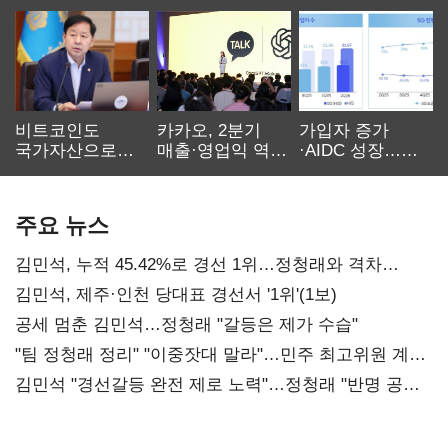
비트코인도
카카오, 2분기
가입자 증가
국가자산으로…'
매출·영업익 역대
·AIDC 성장…
보관·평가·처분'
최대…에이전트
SKT 2분기 성장
기준은 숙제
AI 수익화 관건
본궤도
주요 뉴스
김민석, 누적 45.42%로 경선 1위…정청래와 격차
0.86%p(2보)
김민석, 제주·인천 당대표 경선서 '1위'(1보)
공세 멈춘 김민석…정청래 "갈등은 제가 수습"
"팀 정청래 정리" "이중잣대 말라"…민주 최고위원 계파
다툼 격화
김민석 "경선갈등 완전 제로 노력"…정청래 "반명 공세
사과부터"