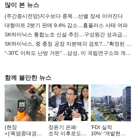
많이 본 뉴스
(주간증시전망)지수보다 종목…선별 장세 이어진다
대형마트 2분기 판매 9.4% 감소…홈플러스 사태 여파
SK하이닉스 통합노조 신설 추진…구성원간 성과급
불만 확산
SK하이닉스, 중 충칭 공장 지분매각 검토?…“확정된 바
없어”
“-30℃ 이하도 난방 거뜬”…삼성, 미 국립연구소와 개발
협력
함께 볼만한 뉴스
(현장
장윤기 은폐·
'FDI 실적
+)'폭염중대경보'
조작 이후로도
10%'·'개발현안