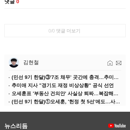
댓글
0
0/0
댓글 더보기
김현철
(민선 9기 한달)③'7조 채무' 곳간에 충격…추미애, 20년만에 '비상재정' 선언 승부수
추미애 지사 "경기도 재정 비상상황" 공식 선언
오세훈표 '부동산 건의안' 사실상 퇴짜…복잡해진 '재개발 31만호' 셈법
(민선 9기 한달)①오세훈, '헌정 첫 5선'에도…사법리스크·여소야대에 발목
뉴스리듬