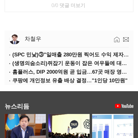
0/0
댓글 더보기
차철우
(SPC 민낯)③"일매출 280만원 찍어도 수익 제자리"…점주 울리는 '상시 할인'
(생명의숨소리)쥐잡기 운동이 잡은 여우들에 대하여
홈플러스, DIP 2000억원 곧 입금…67곳 매장 영업 재개 예정
쿠팡에 개인정보 유출 배상 결정…"1인당 10만원"
뉴스리듬