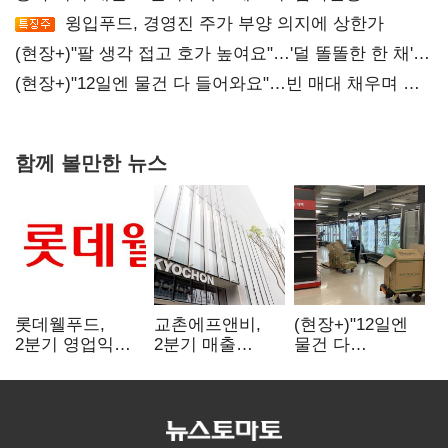
윙입푸드, 경영진 주가 부양 의지에 상한가
(현장+)"팔 생각 접고 호가 높여요"…'덜 똘똘한 한 채'
20억 키맞추기
(현장+)"12일엔 물건 다 들어와요"…빈 매대 채우며 문
연 홈플러스
함께 볼만한 뉴스
롯데웰푸드,
교촌에프앤비,
(현장+)"12일엔
2분기 영업익
2분기 매출
물건 다
89%↑…해외
1323억원…
들어와요"…빈
사업이 실적 견인
전년보다 4.9%↑
매대 채우며 문
연 홈플러스