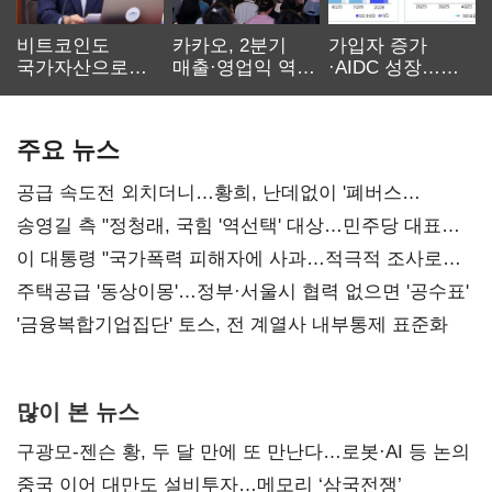
비트코인도
카카오, 2분기
가입자 증가
국가자산으로…'
매출·영업익 역대
·AIDC 성장…
보관·평가·처분'
최대…에이전트
SKT 2분기 성장
기준은 숙제
AI 수익화 관건
본궤도
주요 뉴스
공급 속도전 외치더니…황희, 난데없이 '폐버스
리모델링' 제안
송영길 측 "정청래, 국힘 '역선택' 대상…민주당 대표로
총선 지휘 못해"
이 대통령 "국가폭력 피해자에 사과…적극적 조사로
진실 밝혀야"
주택공급 '동상이몽'…정부·서울시 협력 없으면 '공수표'
'금융복합기업집단' 토스, 전 계열사 내부통제 표준화
많이 본 뉴스
구광모-젠슨 황, 두 달 만에 또 만난다…로봇·AI 등 논의
중국 이어 대만도 설비투자…메모리 ‘삼국전쟁’