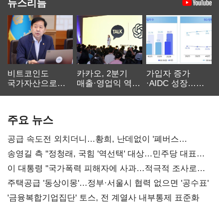
뉴스리듬
비트코인도
카카오, 2분기
가입자 증가
국가자산으로…'
매출·영업익 역대
·AIDC 성장…
보관·평가·처분'
최대…에이전트
SKT 2분기 성장
기준은 숙제
AI 수익화 관건
본궤도
주요 뉴스
공급 속도전 외치더니…황희, 난데없이 '폐버스
리모델링' 제안
송영길 측 "정청래, 국힘 '역선택' 대상…민주당 대표로
총선 지휘 못해"
이 대통령 "국가폭력 피해자에 사과…적극적 조사로
진실 밝혀야"
주택공급 '동상이몽'…정부·서울시 협력 없으면 '공수표'
'금융복합기업집단' 토스, 전 계열사 내부통제 표준화