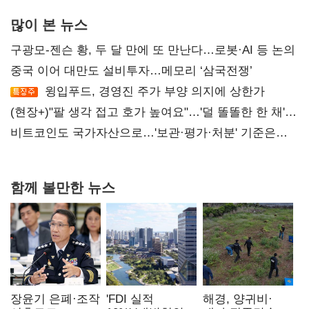
많이 본 뉴스
구광모-젠슨 황, 두 달 만에 또 만난다…로봇·AI 등 논의
중국 이어 대만도 설비투자…메모리 ‘삼국전쟁’
윙입푸드, 경영진 주가 부양 의지에 상한가
(현장+)"팔 생각 접고 호가 높여요"…'덜 똘똘한 한 채'
20억 키맞추기
비트코인도 국가자산으로…'보관·평가·처분' 기준은
숙제
함께 볼만한 뉴스
장윤기 은폐·조작
'FDI 실적
해경, 양귀비·