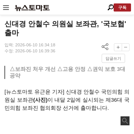
구독
신대경 안철수 의원실 보좌관, '국보협'
출마
입력: 2026-06-10 16:34:18
수정: 2026-06-10 16:39:36
답글쓰기
△보좌진 처우 개선 △고용 안정 △권익 보호 3대
공약
[뉴스토마토 유근윤 기자] 신대경 안철수 국민의힘 의
원실 보좌관
(사진)
이 내달 2일에 실시되는 제36대 국
민의힘 보좌진 협의회장 선거에 출마합니다.