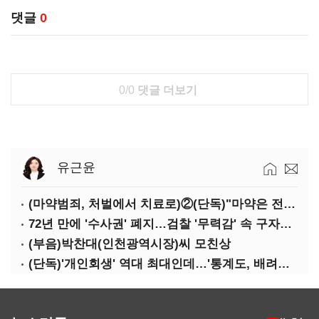
댓글
0
0/0
댓글 더보기
유근윤
(마약범죄, 처벌에서 치료로)②(단독)"마약은 전염병…여성 맞춤형 재활과정 개발 중"
72년 만에 '수사권' 폐지…검찰 '무력감' 속 구자현 사의
(부음)박찬대(인천광역시장)씨 모친상
(단독)'개인회생' 역대 최대인데…'통계도, 배려도' 없는 사법부