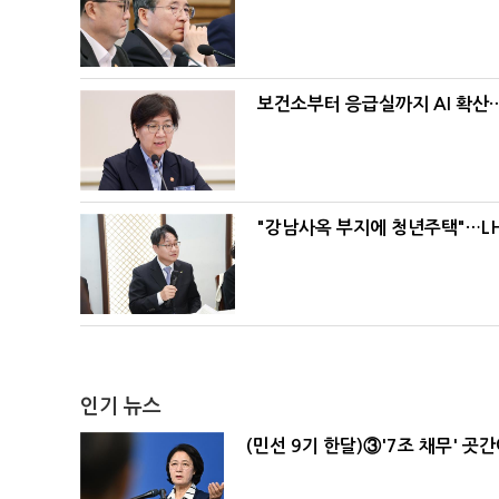
보건소부터 응급실까지 AI 확산
"강남사옥 부지에 청년주택"…LH
인기 뉴스
(민선 9기 한달)③'7조 채무' 곳