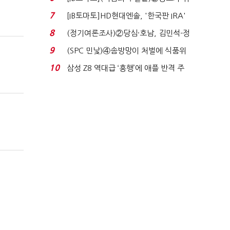
자 첫날 매도…FI ...
7
[IB토마토]HD현대엔솔, '한국판 IRA'
수혜 부상…세액공...
8
(정기여론조사)②당심·호남, 김민석-정
청래 '초접전'...
9
(SPC 민낯)④솜방망이 처벌에 식품위
생법 위반 반복...
10
삼성 Z8 역대급 ‘흥행’에 애플 반격 주
목…9월 ‘폴...