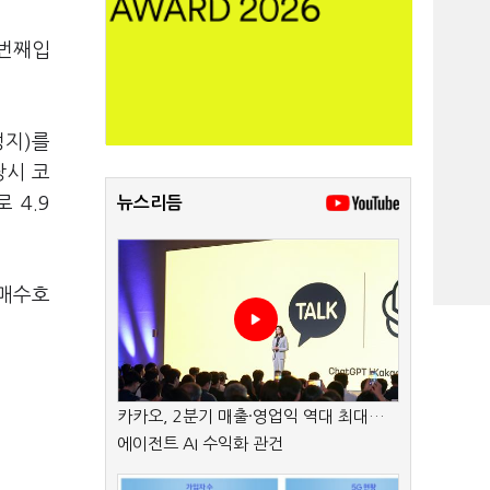
0번째입
정지)를
당시 코
 4.9
뉴스리듬
 매수호
카카오, 2분기 매출·영업익 역대 최대…
에이전트 AI 수익화 관건