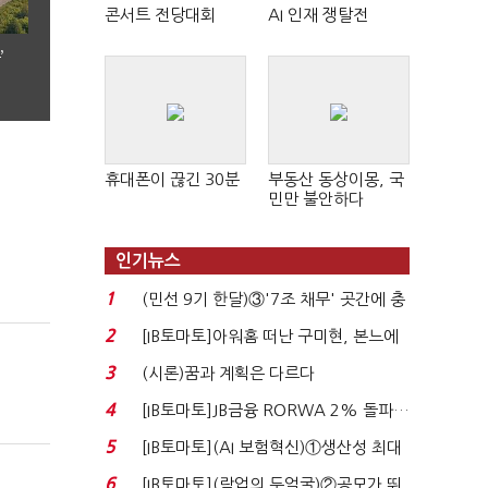
콘서트 전당대회
AI 인재 쟁탈전
’
휴대폰이 끊긴 30분
부동산 동상이몽, 국
민만 불안하다
인기뉴스
1
(민선 9기 한달)③'7조 채무' 곳간에 충
격…추미애, 20년...
2
[IB토마토]아워홈 떠난 구미현, 본느에
340억 베팅…가...
3
(시론)꿈과 계획은 다르다
4
[IB토마토]JB금융 RORWA 2% 돌파…
실적 견인은 은행 ...
5
[IB토마토](AI 보험혁신)①생산성 최대
80% 개선…현실...
6
[IB토마토](락업의 두얼굴)②공모가 뛰