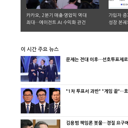
카카오, 2분기 매출·영업익 역대
가입자 증가
최대…에이전트 AI 수익화 관건
성장 본궤
이 시간 주요 뉴스
문제는 전대 이후…선호투표제로 
"1차 투표서 과반" "게임 끝"…
김용범 책임론 봇물…경질 요구에 