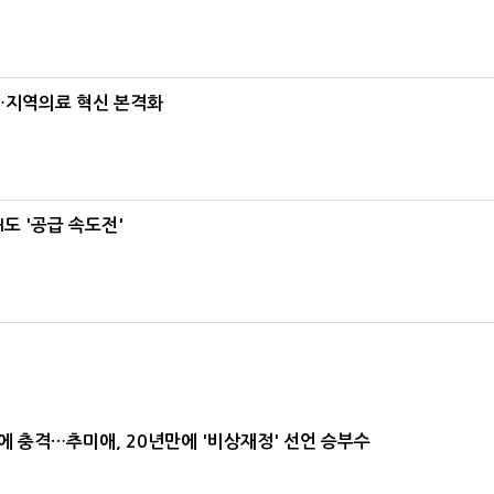
…지역의료 혁신 본격화
도 '공급 속도전'
간에 충격…추미애, 20년만에 '비상재정' 선언 승부수