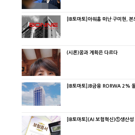
[IB토마토]아워홈 떠난 구미현, 
(시론)꿈과 계획은 다르다
[IB토마토]JB금융 RORWA 2
[IB토마토](AI 보험혁신)①생산성