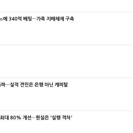
본느에 340억 베팅…가족 지배체제 구축
% 돌파…실적 견인은 은행 아닌 캐피탈
 최대 80% 개선…현실은 '실행 격차'