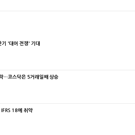
기 '대어 전쟁' 기대
급락…코스닥은 5거래일째 상승
FRS 18에 취약