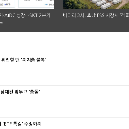
·AIDC 성장…SKT 2분기
배터리 3사, 호남 ESS 시장서 ‘격돌
도
뒤집힐 땐 '지지층 불복'
호남대전 앞두고 '충돌'
'ETF 특검' 주장까지