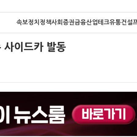
속보
정치
정책
사회
증권
금융
산업
테크
유통
건설
수 사이드카 발동