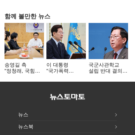
숙제
함께 볼만한 뉴스
송영길 측
이 대통령
국군사관학교
"정청래, 국힘
"국가폭력
설립 반대 결의안
'역선택' 대상…
피해자에 사과…
발의…유용원
민주당 대표로
적극적 조사로
"정치적 목적
총선 지휘 못해"
진실 밝혀야"
추진 즉각 중단"
뉴스
뉴스북