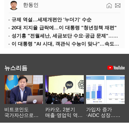
한동인
규제 역설…세제개편안 '누더기' 수순
20대 지지율 급락에…이 대통령 "청년정책 재편"
성기홍 "전월세난, 세금보단 수요·공급 문제"…닥공 시사
이 대통령 "AI 시대, 객관식 수능이 맞나"…속도전 '경계'
뉴스리듬
비트코인도
카카오, 2분기
가입자 증가
국가자산으로…'
매출·영업익 역대
·AIDC 성장…
보관·평가·처분'
최대…에이전트
SKT 2분기 성장
기준은 숙제
AI 수익화 관건
본궤도