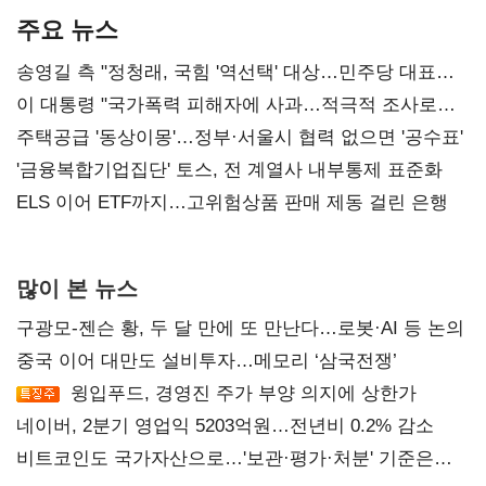
주요 뉴스
송영길 측 "정청래, 국힘 '역선택' 대상…민주당 대표로
총선 지휘 못해"
이 대통령 "국가폭력 피해자에 사과…적극적 조사로
진실 밝혀야"
주택공급 '동상이몽'…정부·서울시 협력 없으면 '공수표'
'금융복합기업집단' 토스, 전 계열사 내부통제 표준화
ELS 이어 ETF까지…고위험상품 판매 제동 걸린 은행
많이 본 뉴스
구광모-젠슨 황, 두 달 만에 또 만난다…로봇·AI 등 논의
중국 이어 대만도 설비투자…메모리 ‘삼국전쟁’
윙입푸드, 경영진 주가 부양 의지에 상한가
네이버, 2분기 영업익 5203억원…전년비 0.2% 감소
비트코인도 국가자산으로…'보관·평가·처분' 기준은