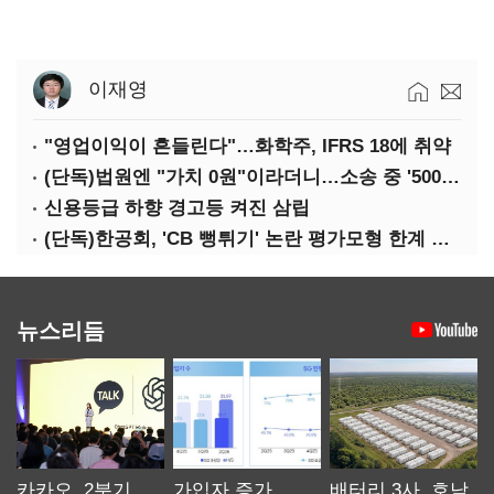
이재영
"영업이익이 흔들린다"…화학주, IFRS 18에 취약
(단독)법원엔 "가치 0원"이라더니…소송 중 '500원 유증' 강행한 라인게임즈
신용등급 하향 경고등 켜진 삼립
(단독)한공회, 'CB 뻥튀기' 논란 평가모형 한계 인정…당국 방관 속 장부 왜곡 수두룩
뉴스리듬
카카오, 2분기
가입자 증가
배터리 3사, 호남