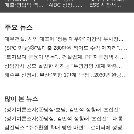
매출·영업익 역대
·AIDC 성장…
ESS 시장서
최대…에이전트
SKT 2분기 성장
‘격돌’
AI 수익화 관건
본궤도
주요 뉴스
대우건설, 신임 대표에 '정통 대우맨' 이강석 부사장
내정
(SPC 민낯)③"일매출 280만원 찍어도 수익 제자리"…
점주 울리는 '상시 할인'
"토지보다 금융이 병목"…건설업계, PF 자금경색 해소
목소리
상임감사 공모 돌입한 해진공 "투명경영 체계 한층
강화"
해수부 신청사, 부산 '북항 1단계' 낙점…2030년 완공
목표
많이 본 뉴스
(정기여론조사)②당심·호남, 김민석-정청래 '초접전'
(정기여론조사)①당심, 김민석·정청래 '초접전'…대통령
지지도 '50% 아래로'(종합)
삼전닉스 “주주환원 확대 방안 마련”…로이터에 성명