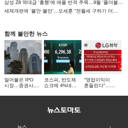
보내
삼성 Z8 역대급 ‘흥행’에 애플 반격 주목…9월 ‘폴더블
대전’
세제개편에 ‘불안·불만’…오세훈 "전월세 구하기 더
힘들어질 것"
함께 볼만한 뉴스
얼어붙은 IPO
코스피, 반도체
"영업이익이
시장…증권사,
쇼크에 4%대
흔들린다"…
하반기 '대어
급락…코스닥은
화학주, IFRS
전쟁' 기대
5거래일째 상승
18에 취약
뉴스