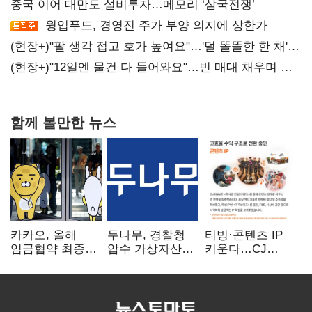
중국 이어 대만도 설비투자…메모리 ‘삼국전쟁’
윙입푸드, 경영진 주가 부양 의지에 상한가
(현장+)"팔 생각 접고 호가 높여요"…'덜 똘똘한 한 채'
20억 키맞추기
(현장+)"12일엔 물건 다 들어와요"…빈 매대 채우며 문
연 홈플러스
함께 볼만한 뉴스
카카오, 올해
두나무, 경찰청
티빙·콘텐츠 IP
임금협약 최종
압수 가상자산
키운다…CJ
타결…연봉 6.3%
보관 맡는다…
ENM, 하반기
인상·격려금
커스터디 사업
글로벌 확장 가속
300만원
최종 낙찰