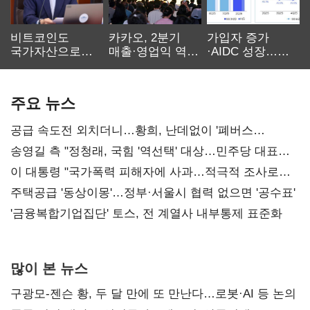
비트코인도
카카오, 2분기
가입자 증가
국가자산으로…'
매출·영업익 역대
·AIDC 성장…
보관·평가·처분'
최대…에이전트
SKT 2분기 성장
기준은 숙제
AI 수익화 관건
본궤도
주요 뉴스
공급 속도전 외치더니…황희, 난데없이 '폐버스
리모델링' 제안
송영길 측 "정청래, 국힘 '역선택' 대상…민주당 대표로
총선 지휘 못해"
이 대통령 "국가폭력 피해자에 사과…적극적 조사로
진실 밝혀야"
주택공급 '동상이몽'…정부·서울시 협력 없으면 '공수표'
'금융복합기업집단' 토스, 전 계열사 내부통제 표준화
많이 본 뉴스
구광모-젠슨 황, 두 달 만에 또 만난다…로봇·AI 등 논의