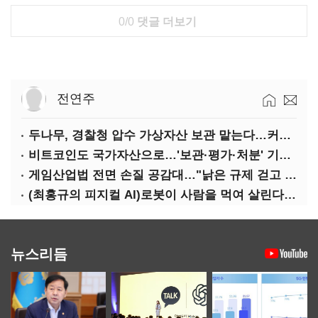
0/0
댓글 더보기
전연주
두나무, 경찰청 압수 가상자산 보관 맡는다…커스터디 사업 최종 낙찰
비트코인도 국가자산으로…'보관·평가·처분' 기준은 숙제
게임산업법 전면 손질 공감대…"낡은 규제 걷고 안전장치 촘촘히 해야"
(최홍규의 피지컬 AI)로봇이 사람을 먹여 살린다, 그런데 언제 먹여야 할지는 모른다
뉴스리듬