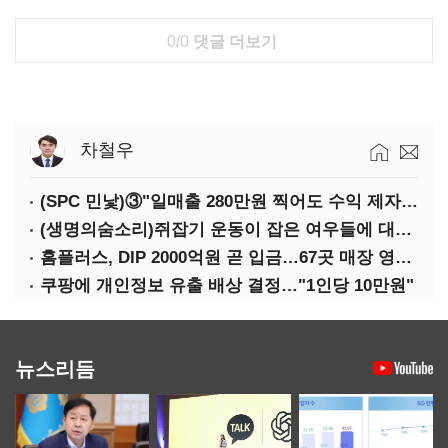
0/0
댓글 더보기
차철우
(SPC 민낯)③"일매출 280만원 찍어도 수익 제자리"…점주 울리는 '상시 할인'
(생명의숨소리)쥐잡기 운동이 잡은 여우들에 대하여
홈플러스, DIP 2000억원 곧 입금…67곳 매장 영업 재개 예정
쿠팡에 개인정보 유출 배상 결정…"1인당 10만원"
뉴스리듬