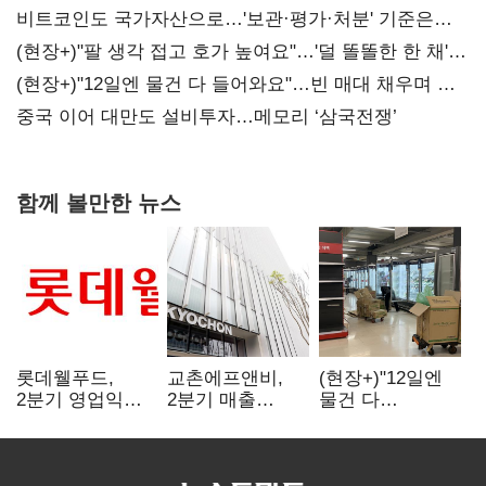
비트코인도 국가자산으로…'보관·평가·처분' 기준은
숙제
(현장+)"팔 생각 접고 호가 높여요"…'덜 똘똘한 한 채'
20억 키맞추기
(현장+)"12일엔 물건 다 들어와요"…빈 매대 채우며 문
연 홈플러스
중국 이어 대만도 설비투자…메모리 ‘삼국전쟁’
함께 볼만한 뉴스
롯데웰푸드,
교촌에프앤비,
(현장+)"12일엔
2분기 영업익
2분기 매출
물건 다
89%↑…해외
1323억원…
들어와요"…빈
사업이 실적 견인
전년보다 4.9%↑
매대 채우며 문
연 홈플러스