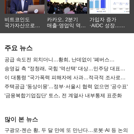
비트코인도
카카오, 2분기
가입자 증가
국가자산으로…'
매출·영업익 역대
·AIDC 성장…
보관·평가·처분'
최대…에이전트
SKT 2분기 성장
기준은 숙제
AI 수익화 관건
본궤도
주요 뉴스
공급 속도전 외치더니…황희, 난데없이 '폐버스
리모델링' 제안
송영길 측 "정청래, 국힘 '역선택' 대상…민주당 대표로
총선 지휘 못해"
이 대통령 "국가폭력 피해자에 사과…적극적 조사로
진실 밝혀야"
주택공급 '동상이몽'…정부·서울시 협력 없으면 '공수표'
'금융복합기업집단' 토스, 전 계열사 내부통제 표준화
많이 본 뉴스
구광모-젠슨 황, 두 달 만에 또 만난다…로봇·AI 등 논의