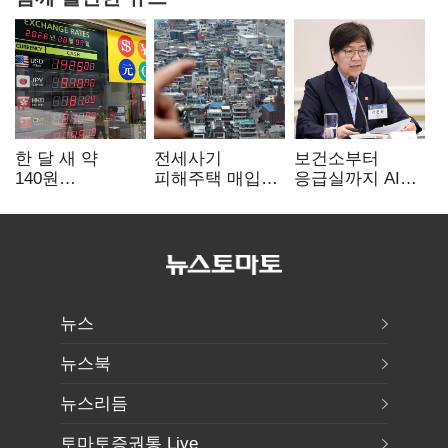
한 달 새 약
전세사기
보건소부터
140원
피해주택 매입
응급실까지 AI
급락…'역대급
1만호 돌파…
확산…지역의료
엔저'에 원화
누적 피해자
혁신 본격화
변곡점
4만278명
뉴스
뉴스북
뉴스리듬
토마토증권통 Live