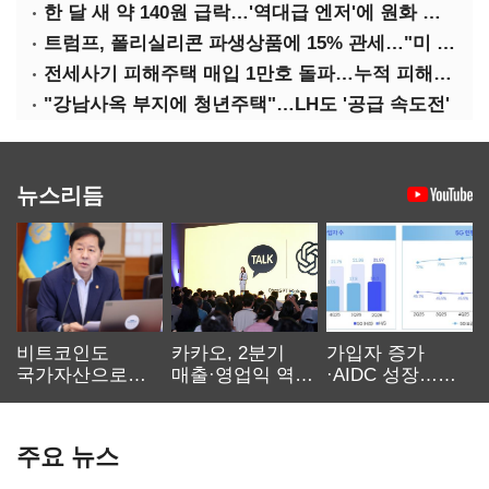
한 달 새 약 140원 급락…'역대급 엔저'에 원화 변곡점
트럼프, 폴리실리콘 파생상품에 15% 관세…"미 산업 재건"
전세사기 피해주택 매입 1만호 돌파…누적 피해자 4만278명
"강남사옥 부지에 청년주택"…LH도 '공급 속도전'
뉴스리듬
비트코인도
카카오, 2분기
가입자 증가
국가자산으로…'
매출·영업익 역대
·AIDC 성장…
보관·평가·처분'
최대…에이전트
SKT 2분기 성장
기준은 숙제
AI 수익화 관건
본궤도
주요 뉴스