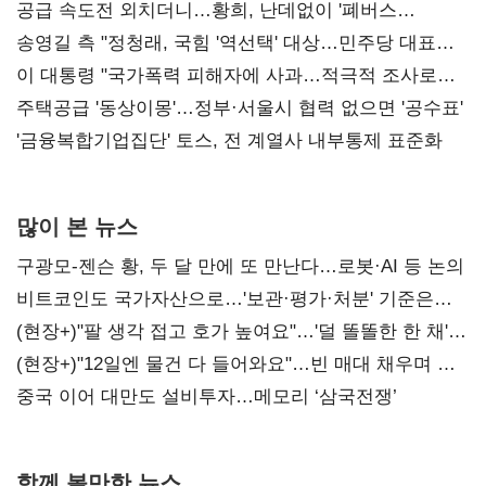
공급 속도전 외치더니…황희, 난데없이 '폐버스
리모델링' 제안
송영길 측 "정청래, 국힘 '역선택' 대상…민주당 대표로
총선 지휘 못해"
이 대통령 "국가폭력 피해자에 사과…적극적 조사로
진실 밝혀야"
주택공급 '동상이몽'…정부·서울시 협력 없으면 '공수표'
'금융복합기업집단' 토스, 전 계열사 내부통제 표준화
많이 본 뉴스
구광모-젠슨 황, 두 달 만에 또 만난다…로봇·AI 등 논의
비트코인도 국가자산으로…'보관·평가·처분' 기준은
숙제
(현장+)"팔 생각 접고 호가 높여요"…'덜 똘똘한 한 채'
20억 키맞추기
(현장+)"12일엔 물건 다 들어와요"…빈 매대 채우며 문
연 홈플러스
중국 이어 대만도 설비투자…메모리 ‘삼국전쟁’
함께 볼만한 뉴스