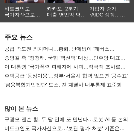
비트코인도
카카오, 2분기
가입자 증가
국가자산으로…'
매출·영업익 역대
·AIDC 성장…
보관·평가·처분'
최대…에이전트
SKT 2분기 성장
기준은 숙제
AI 수익화 관건
본궤도
주요 뉴스
공급 속도전 외치더니…황희, 난데없이 '폐버스
리모델링' 제안
송영길 측 "정청래, 국힘 '역선택' 대상…민주당 대표로
총선 지휘 못해"
이 대통령 "국가폭력 피해자에 사과…적극적 조사로
진실 밝혀야"
주택공급 '동상이몽'…정부·서울시 협력 없으면 '공수표'
'금융복합기업집단' 토스, 전 계열사 내부통제 표준화
많이 본 뉴스
구광모-젠슨 황, 두 달 만에 또 만난다…로봇·AI 등 논의
비트코인도 국가자산으로…'보관·평가·처분' 기준은