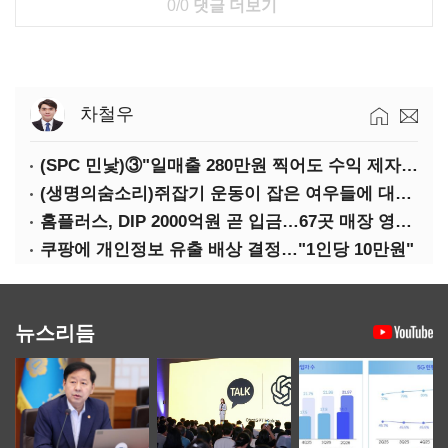
0/0
댓글 더보기
차철우
(SPC 민낯)③"일매출 280만원 찍어도 수익 제자리"…점주 울리는 '상시 할인'
(생명의숨소리)쥐잡기 운동이 잡은 여우들에 대하여
홈플러스, DIP 2000억원 곧 입금…67곳 매장 영업 재개 예정
쿠팡에 개인정보 유출 배상 결정…"1인당 10만원"
뉴스리듬