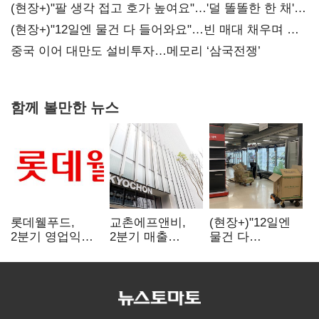
숙제
(현장+)"팔 생각 접고 호가 높여요"…'덜 똘똘한 한 채'
20억 키맞추기
(현장+)"12일엔 물건 다 들어와요"…빈 매대 채우며 문
연 홈플러스
중국 이어 대만도 설비투자…메모리 ‘삼국전쟁’
함께 볼만한 뉴스
롯데웰푸드,
교촌에프앤비,
(현장+)"12일엔
2분기 영업익
2분기 매출
물건 다
89%↑…해외
1323억원…
들어와요"…빈
사업이 실적 견인
전년보다 4.9%↑
매대 채우며 문
연 홈플러스