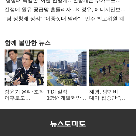
사과부터"
'정청래 책임론' 꺼낸 친명계…친청계는 추가투표
때리기
전쟁에 원유 공급망 흔들리자…K-정유, 에너지안보
핵심으로 재부상
"팀 정청래 정리" "이중잣대 말라"…민주 최고위원 계파
다툼 격화
함께 볼만한 뉴스
장윤기 은폐·조작
'FDI 실적
해경, 양귀비·
이후로도
10%'·'개발현안
대마 집중단속…
정보유출·
산적'…
4개월 동안
내부비위…경찰
인천경제청장
249명 검거
신뢰는 어디에
구원투수 찾기