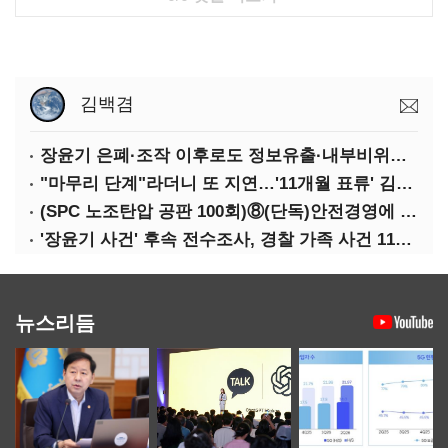
김백겸
장윤기 은폐·조작 이후로도 정보유출·내부비위…경찰 신뢰는 어디에
"마무리 단계"라더니 또 지연…'11개월 표류' 김병기 수사
(SPC 노조탄압 공판 100회)⑧(단독)안전경영에 '천억' 투자했다던 SPC…'산재' 다시 늘었다
'장윤기 사건' 후속 전수조사, 경찰 가족 사건 117건…"44건 이관"
뉴스리듬