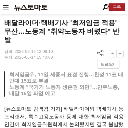
구독
배달라이더·택배기사 '최저임금 적용'
무산…노동계 "취약노동자 버렸다" 반
발
입력: 2026-06-13 12:09:10
수정: 2026-06-14 15:49:09
답글쓰기
최저임금위, 11일 세종서 표결 진행…찬성 11표 대
반대 15표로 부결
노동계 "국가가 노동자 생존권 외면"…민주노총,
내달 15일 파업 예고
[뉴스토마토 김백겸 기자] 배달라이더와 택배기사 등
프리랜서, 특수고용노동자 등에 대한 최저임금 적용
안건이 최저임금위원회에서 논의됐지만 결국 불발됐