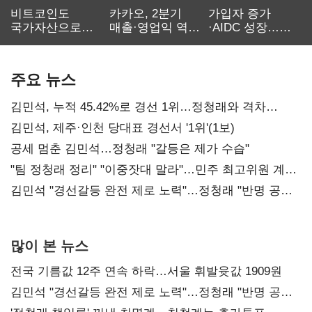
비트코인도
카카오, 2분기
가입자 증가
국가자산으로…'
매출·영업익 역대
·AIDC 성장…
보관·평가·처분'
최대…에이전트
SKT 2분기 성장
기준은 숙제
AI 수익화 관건
본궤도
주요 뉴스
김민석, 누적 45.42%로 경선 1위…정청래와 격차
0.86%p(2보)
김민석, 제주·인천 당대표 경선서 '1위'(1보)
공세 멈춘 김민석…정청래 "갈등은 제가 수습"
"팀 정청래 정리" "이중잣대 말라"…민주 최고위원 계파
다툼 격화
김민석 "경선갈등 완전 제로 노력"…정청래 "반명 공세
사과부터"
많이 본 뉴스
전국 기름값 12주 연속 하락…서울 휘발윳값 1909원
김민석 "경선갈등 완전 제로 노력"…정청래 "반명 공세