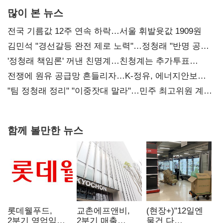
많이 본 뉴스
전국 기름값 12주 연속 하락…서울 휘발윳값 1909원
김민석 "경선갈등 완전 제로 노력"…정청래 "반명 공세
사과부터"
'정청래 책임론' 꺼낸 친명계…친청계는 추가투표
때리기
전쟁에 원유 공급망 흔들리자…K-정유, 에너지안보
핵심으로 재부상
"팀 정청래 정리" "이중잣대 말라"…민주 최고위원 계파
다툼 격화
함께 볼만한 뉴스
롯데웰푸드,
교촌에프앤비,
(현장+)"12일엔
2분기 영업익
2분기 매출
물건 다