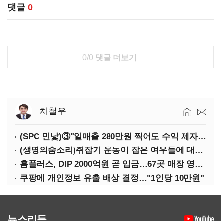
댓글
0
0/0
댓글 더보기
차철우
(SPC 민낯)③"일매출 280만원 찍어도 수익 제자리"…점주 울리는 '상시 할인'
(생명의숨소리)쥐잡기 운동이 잡은 여우들에 대하여
홈플러스, DIP 2000억원 곧 입금…67곳 매장 영업 재개 예정
쿠팡에 개인정보 유출 배상 결정…"1인당 10만원"
뉴스리듬