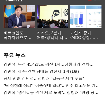
비트코인도
카카오, 2분기
가입자 증가
국가자산으로…'
매출·영업익 역대
·AIDC 성장…
보관·평가·처분'
최대…에이전트
SKT 2분기 성장
기준은 숙제
AI 수익화 관건
본궤도
주요 뉴스
김민석, 누적 45.42%로 경선 1위…정청래와 격차
0.86%p(2보)
김민석, 제주·인천 당대표 경선서 '1위'(1보)
공세 멈춘 김민석…정청래 "갈등은 제가 수습"
"팀 정청래 정리" "이중잣대 말라"…민주 최고위원 계파
다툼 격화
김민석 "경선갈등 완전 제로 노력"…정청래 "반명 공세
사과부터"