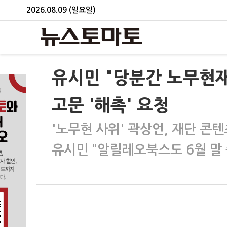
2026.08.09 (일요일)
유시민 "당분간 노무현
고문 '해촉' 요청
'노무현 사위' 곽상언, 재단 콘
유시민 "알릴레오북스도 6월 말 