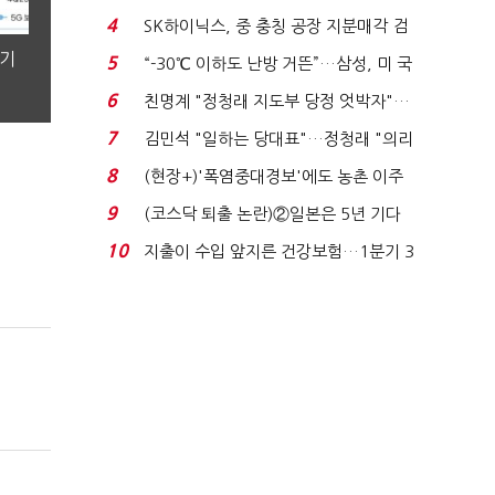
플러스 사태 여파...
4
SK하이닉스, 중 충칭 공장 지분매각 검
토?…“확정된 바...
분기
5
“-30℃ 이하도 난방 거뜬”…삼성, 미 국
립연구소와 개...
6
친명계 "정청래 지도부 당정 엇박자"…
친청계 "신천지 오...
7
김민석 "일하는 당대표"…정청래 "의리
가 제일 중요"...
8
(현장+)'폭염중대경보'에도 농촌 이주
노동자는 강행군…'야...
9
(코스닥 퇴출 논란)②일본은 5년 기다
려주는데 우리는 ...
10
지출이 수입 앞지른 건강보험…1분기 3
조8989억 적자...