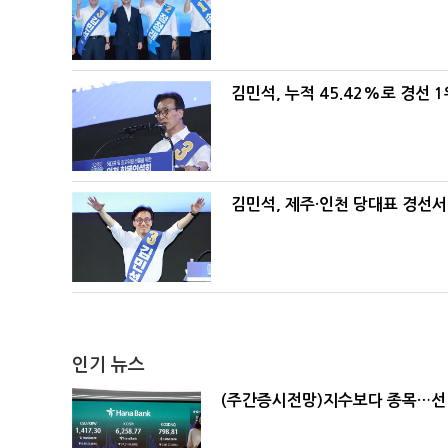
김민석, 누적 45.42%로 경선 
김민석, 제주·인천 당대표 경선서 '
인기 뉴스
(주간증시전망)지수보다 종목…선