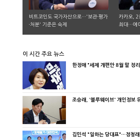
비트코인도 국가자산으로…'보관·평가
카카오, 
·처분' 기준은 숙제
최대…에이
이 시간 주요 뉴스
한정애 "세제 개편안 8월 말 정
조승래, '블루웨이브' 개인정보 
김민석 "일하는 당대표"…정청래 