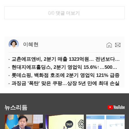
0/0
댓글 더보기
이혜현
교촌에프앤비, 2분기 매출 1323억원… 전년보다 4.9%↑
현대지에프홀딩스, 2분기 영업익 15.6%↑…500억 규모 자사주 매입
롯데쇼핑, 백화점 호조에 2분기 영업익 121% 급증
과징금 '폭탄' 맞은 쿠팡…상장 5년 만에 최대 손실
뉴스리듬