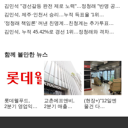
김민석 "경선갈등 완전 제로 노력"…정청래 "반명 공세
사과부터"
김민석, 제주·인천서 승리…누적 득표율 '1위
탈환'(종합)
'정청래 책임론' 꺼낸 친명계…친청계는 추가투표
때리기
김민석, 누적 45.42%로 경선 1위…정청래와 격차
0.86%p(2보)
함께 볼만한 뉴스
롯데웰푸드,
교촌에프앤비,
(현장+)"12일엔
2분기 영업익
2분기 매출
물건 다
89%↑…해외
1323억원…
들어와요"…빈
사업이 실적 견인
전년보다 4.9%↑
매대 채우며 문
연 홈플러스