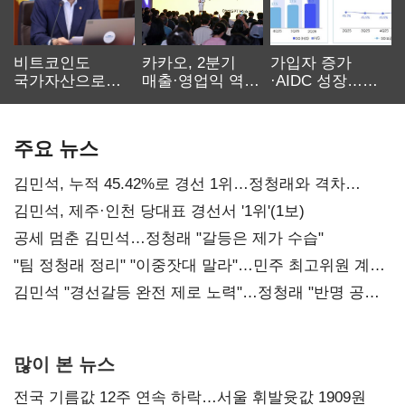
비트코인도
카카오, 2분기
가입자 증가
국가자산으로…'
매출·영업익 역대
·AIDC 성장…
보관·평가·처분'
최대…에이전트
SKT 2분기 성장
기준은 숙제
AI 수익화 관건
본궤도
주요 뉴스
김민석, 누적 45.42%로 경선 1위…정청래와 격차
0.86%p(2보)
김민석, 제주·인천 당대표 경선서 '1위'(1보)
공세 멈춘 김민석…정청래 "갈등은 제가 수습"
"팀 정청래 정리" "이중잣대 말라"…민주 최고위원 계파
다툼 격화
김민석 "경선갈등 완전 제로 노력"…정청래 "반명 공세
사과부터"
많이 본 뉴스
전국 기름값 12주 연속 하락…서울 휘발윳값 1909원