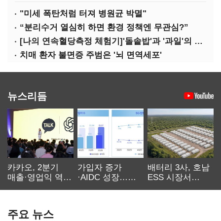
"미세 폭탄처럼 터져 병원균 박멸"
“분리수거 열심히 하면 환경 정책엔 무관심?”
[나의 연속혈당측정 체험기]'돌솥밥'과 '과일'의 놀라운 배신
치매 환자 불면증 주범은 '뇌 면역세포'
뉴스리듬
카카오, 2분기
가입자 증가
배터리 3사, 호남
매출·영업익 역대
·AIDC 성장…
ESS 시장서
최대…에이전트
SKT 2분기 성장
‘격돌’
AI 수익화 관건
본궤도
주요 뉴스