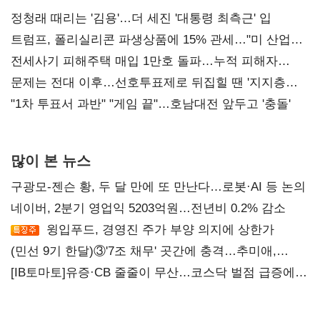
정청래 때리는 '김용'…더 세진 '대통령 최측근' 입
트럼프, 폴리실리콘 파생상품에 15% 관세…"미 산업
재건"
전세사기 피해주택 매입 1만호 돌파…누적 피해자
4만278명
문제는 전대 이후…선호투표제로 뒤집힐 땐 '지지층
불복'
"1차 투표서 과반" "게임 끝"…호남대전 앞두고 '충돌'
많이 본 뉴스
구광모-젠슨 황, 두 달 만에 또 만난다…로봇·AI 등 논의
네이버, 2분기 영업익 5203억원…전년비 0.2% 감소
윙입푸드, 경영진 주가 부양 의지에 상한가
(민선 9기 한달)③'7조 채무' 곳간에 충격…추미애,
20년만에 '비상재정' 선언 승부수
[IB토마토]유증·CB 줄줄이 무산…코스닥 벌점 급증에
상폐 압박