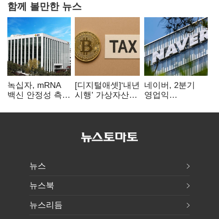
함께 볼만한 뉴스
녹십자, mRNA
[디지털애셋]‘내년
네이버, 2분기
백신 안정성 측정
시행’ 가상자산
영업익
기술 확보
과세, 연말 국회
5203억원…
문턱 넘을까
전년비 0.2%
감소
뉴스
뉴스북
뉴스리듬