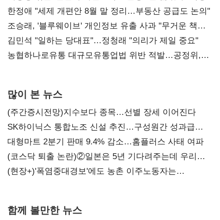
한정애 "세제 개편안 8월 말 정리…부동산 공급도 논의"
조승래, '블루웨이브' 개인정보 유출 사과 "무거운 책임
통감"
김민석 "일하는 당대표"…정청래 "의리가 제일 중요"
농협하나로유통 대규모유통업법 위반 적발…공정위,
과징금 4억6200만원 부과
많이 본 뉴스
(주간증시전망)지수보다 종목…선별 장세 이어진다
SK하이닉스 통합노조 신설 추진…구성원간 성과급
불만 확산
대형마트 2분기 판매 9.4% 감소…홈플러스 사태 여파
(코스닥 퇴출 논란)②일본은 5년 기다려주는데 우리는
당장 퇴출?…시간만으론 부족한 코스닥 구하기
(현장+)'폭염중대경보'에도 농촌 이주노동자는
강행군…'야외작업 중지' 권고도 무시
함께 볼만한 뉴스