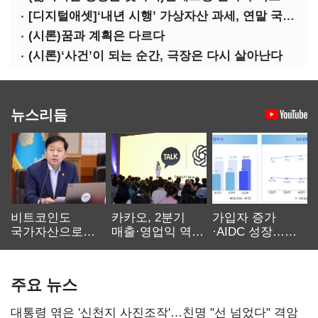
[디지털애셋]‘내년 시행’ 가상자산 과세, 연말 국회 문턱 넘을까
(시론)꿈과 계획은 다르다
(시론)‘사건’이 되는 순간, 극장은 다시 살아난다
뉴스리듬
비트코인도
카카오, 2분기
가입자 증가
국가자산으로…'
매출·영업익 역대
·AIDC 성장…
보관·평가·처분'
최대…에이전트
SKT 2분기 성장
기준은 숙제
AI 수익화 관건
본궤도
주요 뉴스
대통령 엮은 '신천지 사진조작'…친명 "선 넘었다" 격앙