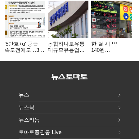
'5만호+α' 공급
농협하나로유통
한 달 새 약
속도전에도…3대
대규모유통업법
140원
난제 '첩첩산중'
위반 적발…
급락…'역대급
공정위, 과징금
엔저'에 원화
4억6200만원
변곡점
부과
뉴스
뉴스북
뉴스리듬
토마토증권통 Live