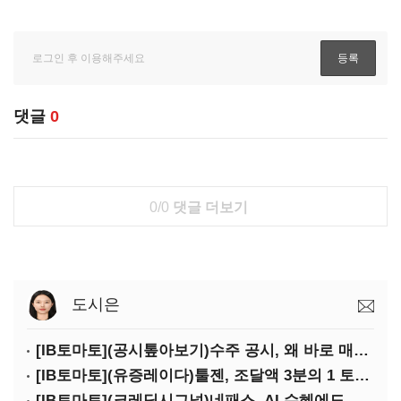
댓글
0
0/0
댓글 더보기
도시은
[IB토마토](공시톺아보기)수주 공시, 왜 바로 매출로 잡히지 않을까
[IB토마토](유증레이다)툴젠, 조달액 3분의 1 토막…특허소송 비용부터 챙긴다
[IB토마토](크레딧시그널)네패스, AI 수혜에도 레버리지 부담 여전