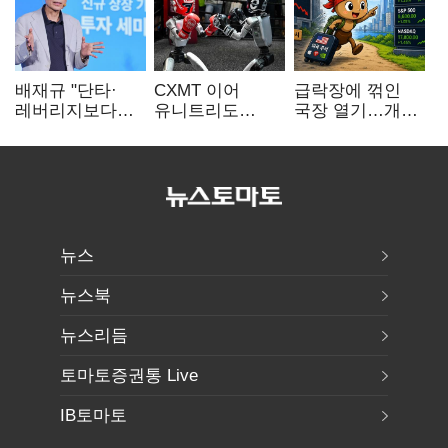
배재규 "단타·
CXMT 이어
급락장에 꺾인
레버리지보다
유니트리도
국장 열기…개인
성장산업
출격…국내 증시
자금도 다시
장기투자…
영향 '촉각'
해외로
변동성 견뎌야"
뉴스
뉴스북
뉴스리듬
토마토증권통 Live
IB토마토