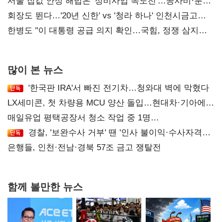
맞춘다
서울 집값 안정 해법은 '정비사업 속도전'…공사비·분쟁
해소도 과제
회장도 뛴다…'20년 신한' vs '청라 하나' 인천시금고
정면승부
한병도 "이 대통령 공급 의지 확인…국힘, 정쟁 삼지
말아야"
많이 본 뉴스
'한국판 IRA'서 빠진 전기차…청와대 벽에 막혔다
LX세미콘, 첫 차량용 MCU 양산 돌입…현대차·기아에
공급
매일유업 평택공장서 청소 작업 중 1명
사망…"안전관리체계 재점검"
경찰, '보완수사 거부' 땐 '인사 불이익·수사자격
배제'
은행들, 인천·전남·경북 57조 금고 쟁탈전
함께 볼만한 뉴스