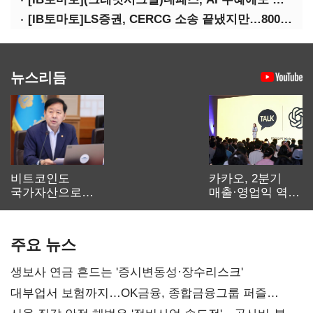
[IB토마토]LS증권, CERCG 소송 끝냈지만…800억 PF 소송은 미충당
뉴스리듬
비트코인도
카카오, 2분기
국가자산으로…'
매출·영업익 역대
보관·평가·처분'
최대…에이전트
기준은 숙제
AI 수익화 관건
주요 뉴스
생보사 연금 흔드는 '증시변동성·장수리스크'
대부업서 보험까지…OK금융, 종합금융그룹 퍼즐