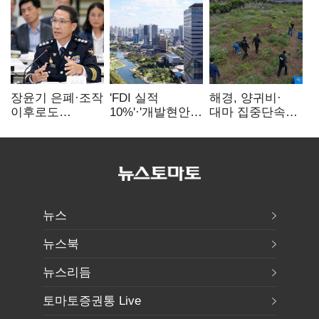
장윤기 은폐·조작
'FDI 실적
해경, 양귀비·
이후로도
10%'·'개발현안
대마 집중단속…
정보유출·
산적'…
4개월 동안
내부비위…경찰
인천경제청장
249명 검거
신뢰는 어디에
구원투수 찾기
뉴스
뉴스북
뉴스리듬
토마토증권통 Live