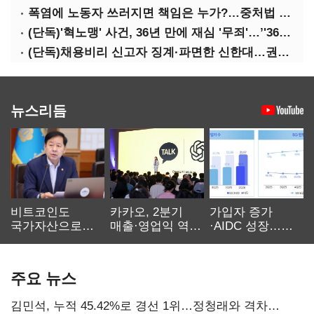
폭염에 노동자 쓰러지면 책임은 누가?…중처법 처벌될까?
(단독)'혁노맹' 사건, 36년 만에 재심 '무죄'…’'36시간 불법구금·자백강요' 인정
(단독)채용비리 신고자 징계·파면한 신한대…권익위 제동에도 갈등 계속
뉴스리듬
비트코인도
카카오, 2분기
가입자 증가
국가자산으로…'
매출·영업익 역대
·AIDC 성장…
보관·평가·처분'
최대…에이전트
SKT 2분기 성장
기준은 숙제
AI 수익화 관건
본궤도
주요 뉴스
김민석, 누적 45.42%로 경선 1위…정청래와 격차