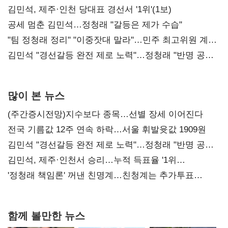
0.86%p(2보)
김민석, 제주·인천 당대표 경선서 '1위'(1보)
공세 멈춘 김민석…정청래 "갈등은 제가 수습"
"팀 정청래 정리" "이중잣대 말라"…민주 최고위원 계파
다툼 격화
김민석 "경선갈등 완전 제로 노력"…정청래 "반명 공세
사과부터"
많이 본 뉴스
(주간증시전망)지수보다 종목…선별 장세 이어진다
전국 기름값 12주 연속 하락…서울 휘발윳값 1909원
김민석 "경선갈등 완전 제로 노력"…정청래 "반명 공세
사과부터"
김민석, 제주·인천서 승리…누적 득표율 '1위
탈환'(종합)
'정청래 책임론' 꺼낸 친명계…친청계는 추가투표
때리기
함께 볼만한 뉴스