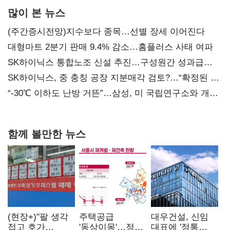
많이 본 뉴스
(주간증시전망)지수보다 종목…선별 장세 이어진다
대형마트 2분기 판매 9.4% 감소…홈플러스 사태 여파
SK하이닉스 통합노조 신설 추진…구성원간 성과급
불만 확산
SK하이닉스, 중 충칭 공장 지분매각 검토?…“확정된 바
없어”
“-30℃ 이하도 난방 거뜬”…삼성, 미 국립연구소와 개발
협력
함께 볼만한 뉴스
(현장+)"팔 생각
주택공급
대우건설, 신임
접고 호가
'동상이몽'…정부
대표에 '정통