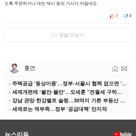
도록 주문하거나 대안 제시 등의 기사가 아쉽네요.
0
0
1/1
댓글 더보기
홍연
주택공급 '동상이몽'…정부·서울시 협력 없으면 '공수표'
세제개편에 ‘불안·불만’…오세훈 "전월세 구하기 더 힘들어질 것"
강남 관망·한강벨트 술렁…30억이 가른 부동산 민심
세제로는 역부족…정부 '공급대책' 만지작
뉴스리듬