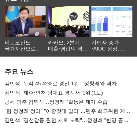
비트코인도
카카오, 2분기
가입자 증가
국가자산으로…'
매출·영업익 역대
·AIDC 성장…
보관·평가·처분'
최대…에이전트
SKT 2분기 성장
기준은 숙제
AI 수익화 관건
본궤도
주요 뉴스
김민석, 누적 45.42%로 경선 1위…정청래와 격차
0.86%p(2보)
김민석, 제주·인천 당대표 경선서 '1위'(1보)
공세 멈춘 김민석…정청래 "갈등은 제가 수습"
"팀 정청래 정리" "이중잣대 말라"…민주 최고위원 계파
다툼 격화
김민석 "경선갈등 완전 제로 노력"…정청래 "반명 공세
사과부터"