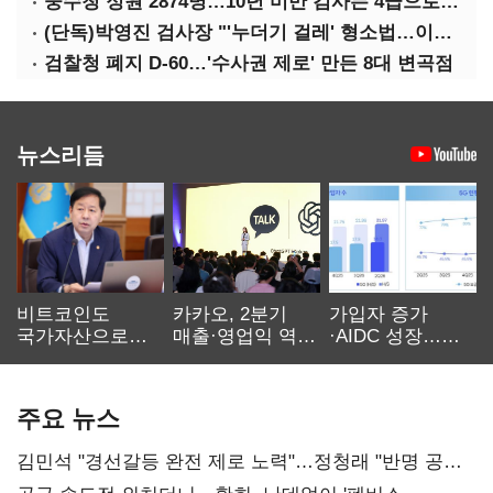
중수청 정원 2874명…10년 미만 검사는 4급으로 임용
(단독)박영진 검사장 "'누더기 걸레' 형소법…이재명 대통령 책임져야"
검찰청 폐지 D-60…'수사권 제로' 만든 8대 변곡점
뉴스리듬
비트코인도
카카오, 2분기
가입자 증가
국가자산으로…'
매출·영업익 역대
·AIDC 성장…
보관·평가·처분'
최대…에이전트
SKT 2분기 성장
기준은 숙제
AI 수익화 관건
본궤도
주요 뉴스
김민석 "경선갈등 완전 제로 노력"…정청래 "반명 공세