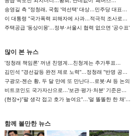
사과부터"
공급 속도전 외치더니…황희, 난데없이 '폐버스
리모델링' 제안
송영길 측 "정청래, 국힘 '역선택' 대상…민주당 대표로
총선 지휘 못해"
이 대통령 "국가폭력 피해자에 사과…적극적 조사로
진실 밝혀야"
주택공급 '동상이몽'…정부·서울시 협력 없으면 '공수표'
많이 본 뉴스
'정청래 책임론' 꺼낸 친명계…친청계는 추가투표
때리기
김민석 "경선갈등 완전 제로 노력"…정청래 "반명 공세
사과부터"
구광모-젠슨 황, 두 달 만에 또 만난다…로봇·AI 등 논의
비트코인도 국가자산으로…'보관·평가·처분' 기준은
숙제
(현장+)"팔 생각 접고 호가 높여요"…'덜 똘똘한 한 채'
20억 키맞추기
함께 볼만한 뉴스