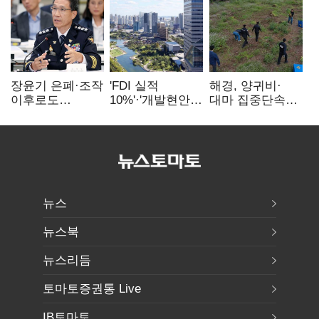
장윤기 은폐·조작
'FDI 실적
해경, 양귀비·
이후로도
10%'·'개발현안
대마 집중단속…
정보유출·
산적'…
4개월 동안
내부비위…경찰
인천경제청장
249명 검거
신뢰는 어디에
구원투수 찾기
뉴스
뉴스북
뉴스리듬
토마토증권통 Live
IB토마토