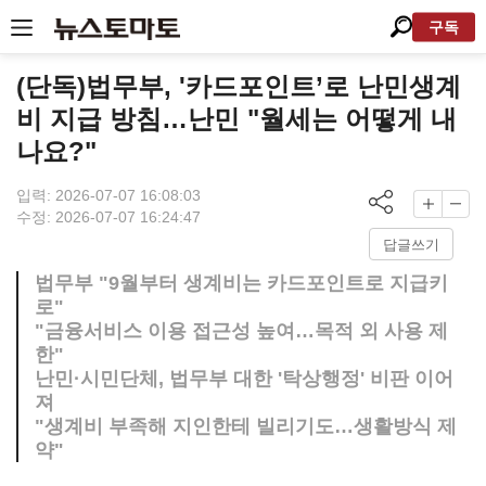
구독
(단독)법무부, '카드포인트’로 난민생계
비 지급 방침…난민 "월세는 어떻게 내
나요?"
입력: 2026-07-07 16:08:03
수정: 2026-07-07 16:24:47
답글쓰기
법무부 "9월부터 생계비는 카드포인트로 지급키
로"
"금융서비스 이용 접근성 높여…목적 외 사용 제
한"
난민·시민단체, 법무부 대한 '탁상행정' 비판 이어
져
"생계비 부족해 지인한테 빌리기도…생활방식 제
약"