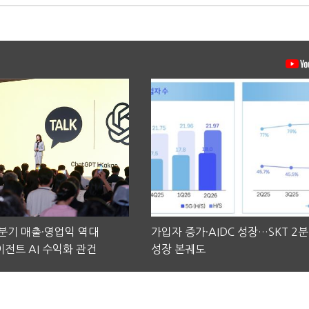
2분기 매출·영업익 역대
가입자 증가·AIDC 성장…SKT 2
전트 AI 수익화 관건
성장 본궤도