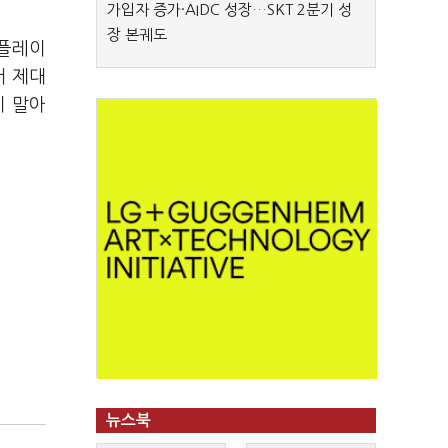
가입자 증가·AIDC 성장…SKT 2분기 성
장 본궤도
론플레이
서 제대
지 말아
뉴스북