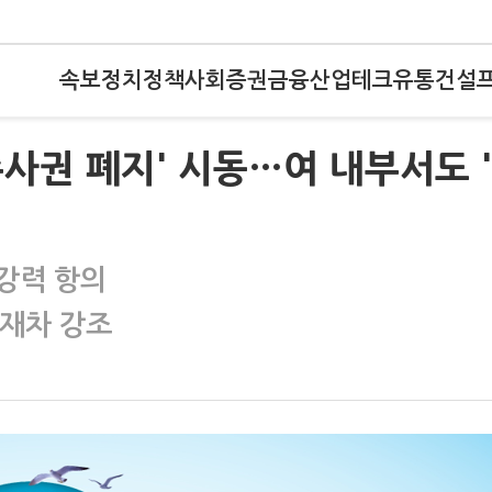
속보
정치
정책
사회
증권
금융
산업
테크
유통
건설
사권 폐지' 시동…여 내부서도 
 강력 항의
 재차 강조