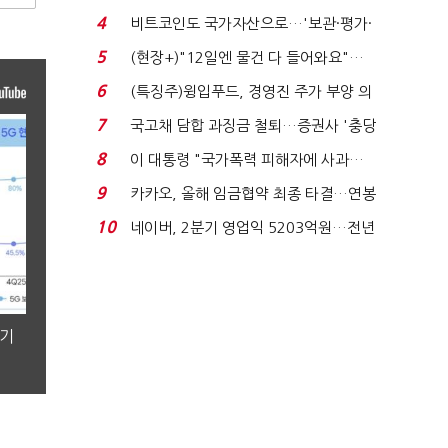
요"…'덜 똘똘한 한 채' 20...
4
비트코인도 국가자산으로…'보관·평가·
처분' 기준은 ...
5
(현장+)"12일엔 물건 다 들어와요"…
빈 매대 채우며 문 연 ...
6
(특징주)윙입푸드, 경영진 주가 부양 의
지에 상한가...
7
국고채 담합 과징금 철퇴…증권사 '충당
금 폭탄' 우려...
8
이 대통령 "국가폭력 피해자에 사과…
적극적 조사로 진...
9
카카오, 올해 임금협약 최종 타결…연봉
6.3% 인상·격려...
10
네이버, 2분기 영업익 5203억원…전년
비 0.2% 감소...
분기