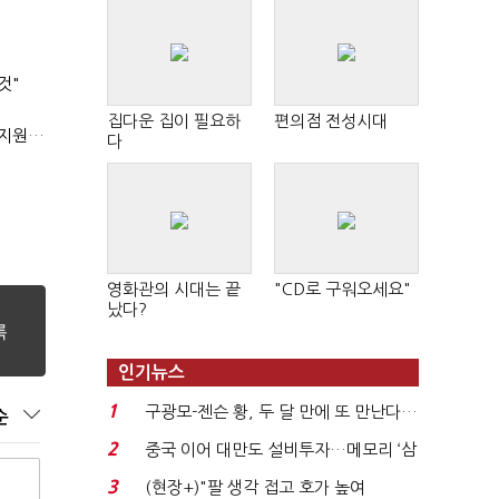
것"
집다운 집이 필요하
편의점 전성시대
'상시근로자 수 아닌 산업재해 위험도'…김재섭, 산재예방 지원기준 손질
다
영화관의 시대는 끝
"CD로 구워오세요"
났다?
인기뉴스
1
구광모-젠슨 황, 두 달 만에 또 만난다…
순
로봇·AI 등 논...
2
중국 이어 대만도 설비투자…메모리 ‘삼
국전쟁’
3
(현장+)"팔 생각 접고 호가 높여