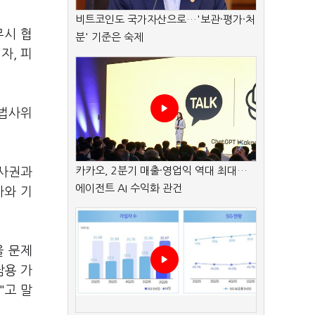
비트코인도 국가자산으로…'보관·평가·처
무시 협
분' 기준은 숙제
자, 피
 법사위
카카오, 2분기 매출·영업익 역대 최대…
수사권과
에이전트 AI 수익화 관건
사와 기
을 문제
남용 가
"고 말