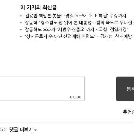
이 기자의 최신글
김용범 책임론 봇물…경질 요구에 'ETF 특검' 주장까지
장동혁 "형소법도 안 읽어 본 대통령…빛의 속도로 무너질 
장동혁도 모라자 '서범수·진종오'까지…국힘 '점입가경'
0
/
300
추천
0/0
댓글 더보기