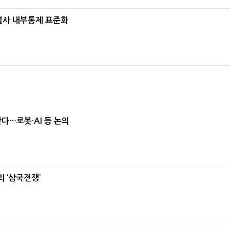
계열사 내부통제 표준화
난다…로봇·AI 등 논의
 ‘삼국전쟁’