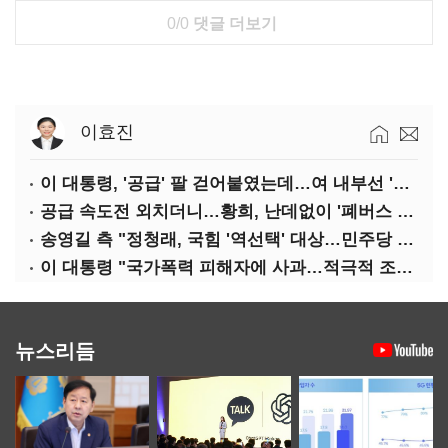
0/0
댓글 더보기
이효진
이 대통령, '공급' 팔 걷어붙였는데…여 내부선 '부동산 망언'(종합)
공급 속도전 외치더니…황희, 난데없이 '폐버스 리모델링' 제안
송영길 측 "정청래, 국힘 '역선택' 대상…민주당 대표로 총선 지휘 못해"
이 대통령 "국가폭력 피해자에 사과…적극적 조사로 진실 밝혀야"
뉴스리듬