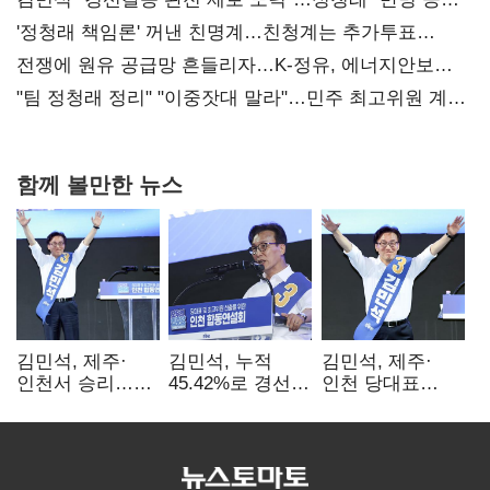
사과부터"
'정청래 책임론' 꺼낸 친명계…친청계는 추가투표
때리기
전쟁에 원유 공급망 흔들리자…K-정유, 에너지안보
핵심으로 재부상
"팀 정청래 정리" "이중잣대 말라"…민주 최고위원 계파
다툼 격화
함께 볼만한 뉴스
김민석, 제주·
김민석, 누적
김민석, 제주·
인천서 승리…
45.42%로 경선
인천 당대표
누적 득표율 '1위
1위…정청래와
경선서 '1위'(1보)
탈환'(종합)
격차
0.86%p(2보)