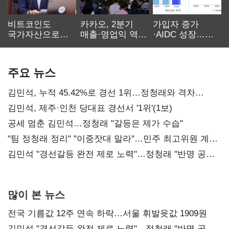
비트코인도
카카오, 2분기
가입자 증가
국가자산으로…'
매출·영업익 역대
·AIDC 성장…
보관·평가·처분'
최대…에이전트
SKT 2분기 성장
기준은 숙제
AI 수익화 관건
본궤도
주요 뉴스
김민석, 누적 45.42%로 경선 1위…정청래와 격차
0.86%p(2보)
김민석, 제주·인천 당대표 경선서 '1위'(1보)
공세 멈춘 김민석…정청래 "갈등은 제가 수습"
"팀 정청래 정리" "이중잣대 말라"…민주 최고위원 계파
다툼 격화
김민석 "경선갈등 완전 제로 노력"…정청래 "반명 공세
사과부터"
많이 본 뉴스
전국 기름값 12주 연속 하락…서울 휘발윳값 1909원
김민석 "경선갈등 완전 제로 노력"…정청래 "반명 공세