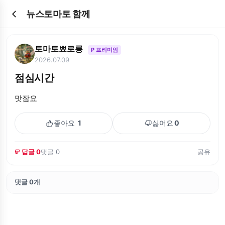
뉴스토마토 함께
토마토뾰로롱
P 프리미엄
2026.07.09
점심시간
맛잠요
좋아요
1
싫어요
0
답글 0
댓글 0
공유
댓글 0개