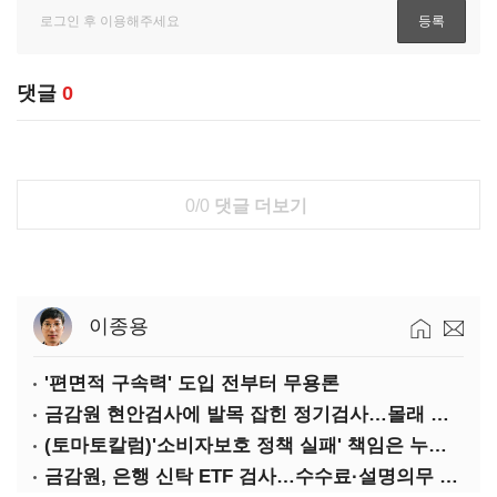
댓글
0
0/0
댓글 더보기
이종용
'편면적 구속력' 도입 전부터 무용론
금감원 현안검사에 발목 잡힌 정기검사…몰래 웃는 금융권
(토마토칼럼)'소비자보호 정책 실패' 책임은 누가 지나
금감원, 은행 신탁 ETF 검사…수수료·설명의무 정조준