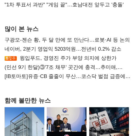
불복'
"1차 투표서 과반" "게임 끝"…호남대전 앞두고 '충돌'
많이 본 뉴스
구광모-젠슨 황, 두 달 만에 또 만난다…로봇·AI 등 논의
네이버, 2분기 영업익 5203억원…전년비 0.2% 감소
윙입푸드, 경영진 주가 부양 의지에 상한가
(민선 9기 한달)③'7조 채무' 곳간에 충격…추미애,
20년만에 '비상재정' 선언 승부수
[IB토마토]유증·CB 줄줄이 무산…코스닥 벌점 급증에
상폐 압박
함께 볼만한 뉴스