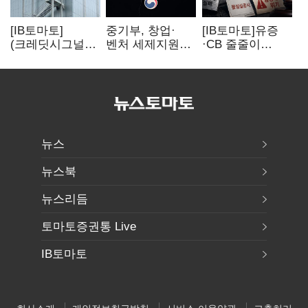
[IB토마토]
중기부, 창업·
[IB토마토]유증
(크레딧시그널)
벤처 세제지원
·CB 줄줄이
네패스, AI
강화…제3자
무산…코스닥
수혜에도
사업승계
벌점 급증에 상폐
레버리지 부담
과세특례 신설
압박
여전
뉴스
뉴스북
뉴스리듬
토마토증권통 Live
IB토마토