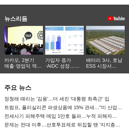
뉴스리듬
카카오, 2분기
가입자 증가
배터리 3사, 호남
매출·영업익 역대
·AIDC 성장…
ESS 시장서
최대…에이전트
SKT 2분기 성장
‘격돌’
AI 수익화 관건
본궤도
주요 뉴스
정청래 때리는 '김용'…더 세진 '대통령 최측근' 입
트럼프, 폴리실리콘 파생상품에 15% 관세…"미 산업
재건"
전세사기 피해주택 매입 1만호 돌파…누적 피해자
4만278명
문제는 전대 이후…선호투표제로 뒤집힐 땐 '지지층