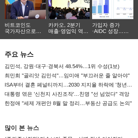
비트코인도
카카오, 2분기
가입자 증가
국가자산으로…'
매출·영업익 역대
·AIDC 성장…
보관·평가·처분'
최대…에이전트
SKT 2분기 성장
기준은 숙제
AI 수익화 관건
본궤도
주요 뉴스
김민석, 강원·대구·경북서 48.54%…1위 수성(1보)
최민희 "골리앗 김민석"…임미애 "부끄러운 줄 알아야"
ISA부터 결혼 페널티까지…2030 지지율 하락에 '청년
챙기기'
대통령 엮은 '신천지 사진조작'…친명 "선 넘었다" 격앙
한정애 "세제 개편안 8월 말 정리…부동산 공급도 논의"
많이 본 뉴스