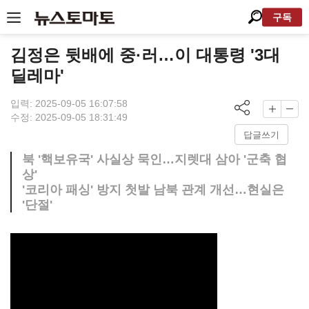
구독
김정은 뒷배에 중·러…이 대통령 '3대
딜레마'
입력: 2025-09-05 16:07:58
수정: 2025-09-05 18:31:49
답글쓰기
북 '핵보유국' 사실상 묵인…지렛대 삼아 '군축 협
상'
'코리아 패싱' 방지 첫발 남북 관계 개선…현실은
'단절'