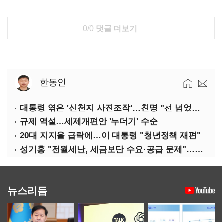
0/0
댓글 더보기
한동인
대통령 엮은 '신천지 사진조작'…친명 "선 넘었다" 격앙
규제 역설…세제개편안 '누더기' 수순
20대 지지율 급락에…이 대통령 "청년정책 재편"
성기홍 "전월세난, 세금보단 수요·공급 문제"…닥공 시사
뉴스리듬