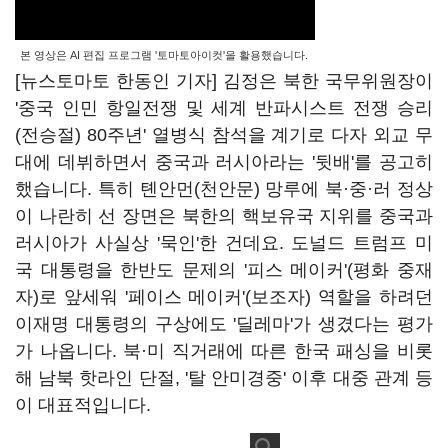
본 영상은 AI 편집 프로그램 '토마토아이컷'을 활용했습니다.
[뉴스토마토 한동인 기자] 김정은 북한 국무위원장이
'중국 인민 항일전쟁 및 세계 반파시스트 전쟁 승리
(전승절) 80주년' 열병식 참석을 계기로 다자 외교 무
대에 데뷔하면서 중국과 러시아라는 '뒷배'를 공고히
했습니다. 특히 톈안먼(천안문) 망루에 북·중·러 정상
이 나란히 선 장면은 북한의 핵보유국 지위를 중국과
러시아가 사실상 '묵인'한 건데요. 도널드 트럼프 미
국 대통령을 한반도 문제의 '피스 메이커'(평화 중재
자)로 앞세워 '페이스 메이커'(보조자) 역할을 하려던
이재명 대통령의 구상에도 '딜레마'가 생겼다는 평가
가 나옵니다. 북·미 직거래에 따른 한국 패싱을 비롯
해 남북 핫라인 단절, '탈 안미경중' 이후 대중 관계 등
이 대표적입니다.