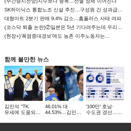
(주간증시전망)지수보다 종목…선별 장세 이어진다
SK하이닉스 통합노조 신설 추진…구성원 간 성과급
불만 확산
대형마트 2분기 판매 9.4% 감소…홈플러스 사태 여파
(코스닥 퇴출 논란)②일본은 5년 기다려주는데 우리는
당장 퇴출?…시간만으론 부족한 코스닥 구하기
(현장+)'폭염중대경보'에도 농촌 이주노동자는
강행군…'야외작업 중지' 권고도 무시
함께 볼만한 뉴스
김민석 "TK
46.01% 대
'100만' 호남·
유세에 도움되는
44.53%…김민석·
수도권 경선…
당대표"…정청래
정청래
운명의 일주일
"벌써 대표된 양
'초박빙'(종합)
당직 배분"