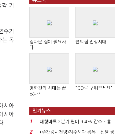
뉴스북
냉각 기
 연수기
하는 독
집다운 집이 필요하
편의점 전성시대
다
영화관의 시대는 끝
"CD로 구워오세요"
났다?
앙아시아
인기뉴스
앙아시아
1
대형마트 2분기 판매 9.4% 감소…홈
다.
플러스 사태 여파...
2
(주간증시전망)지수보다 종목…선별 장