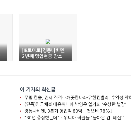
임
[IB토마토]경동나비엔,
심
2년째 영업현금 감소
세…차입금 늘려 투자
'지속'
이 기자의 최신글
니
무림·한솔, 관세 직격…깨끗한나라·유한킴벌리, 수익성 악
(단독)임금체불 대유위니아 박영우 일가의 '수상한 별장'
경동나비엔, 3분기 영업익 80억…전년비 78%↓
"30년 충성했는데"…위니아 직원들 "돌아온 건 '배신'"