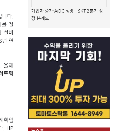
가입자 증가·AIDC 성장…SKT 2분기 성
입니다.
장 본궤도
비를 절
관 설비
8년 연
. 올해
 히트펌
 계획입
. HP