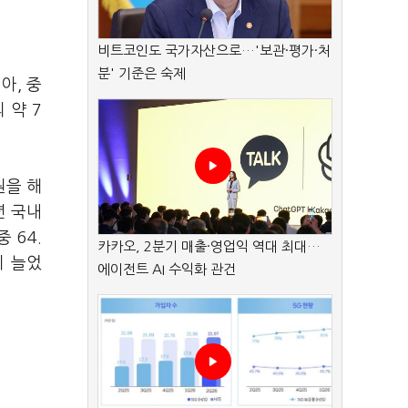
비트코인도 국가자산으로…'보관·평가·처
분' 기준은 숙제
아, 중
 약 7
원을 해
년 국내
 64.
카카오, 2분기 매출·영업익 역대 최대…
히 늘었
에이전트 AI 수익화 관건