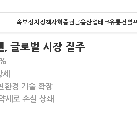
속보
정치
정책
사회
증권
금융
산업
테크
유통
건설
, 글로벌 시장 질주
0%
장세
친환경 기술 확장
약세로 손실 상쇄