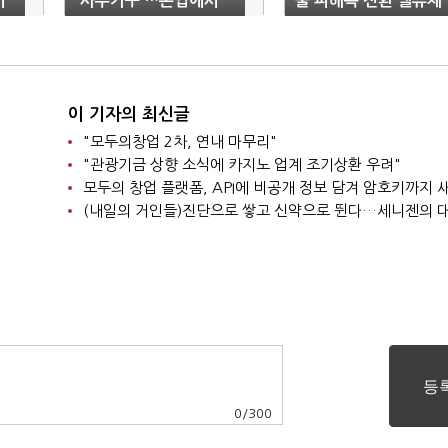
이
'사무가구'…본업에서
불 피해목 전환 밸류체
확장으로
인 공개
이 기자의 최신글
"모두의창업 2차, 연내 마무리"
"관광기금 상향 소식에 카지노 업계 조기상환 우려"
모두의 창업 플랫폼, API에 비공개 정보 담겨 암호키까지
(내일의 거인들)진단으로 쌓고 신약으로 뛴다…세니젠의 
0
/
300