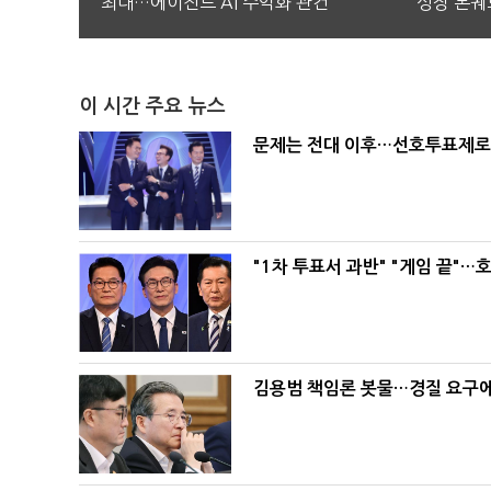
최대…에이전트 AI 수익화 관건
성장 본궤
이 시간 주요 뉴스
문제는 전대 이후…선호투표제로 
"1차 투표서 과반" "게임 끝"…
김용범 책임론 봇물…경질 요구에 