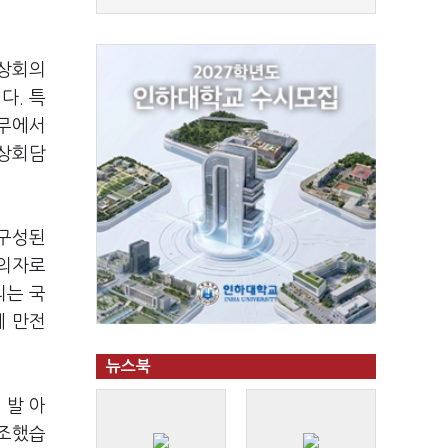
정상회의
다. 특
나무에서
정상회담
 구성된
 의자로
리는 국
에 만전
뉴스북
 발 아
강조했습