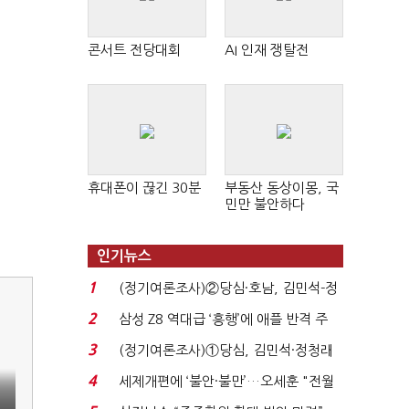
콘서트 전당대회
AI 인재 쟁탈전
휴대폰이 끊긴 30분
부동산 동상이몽, 국
민만 불안하다
인기뉴스
1
(정기여론조사)②당심·호남, 김민석-정
청래 '초접전'...
2
삼성 Z8 역대급 ‘흥행’에 애플 반격 주
목…9월 ‘폴...
3
(정기여론조사)①당심, 김민석·정청래
'초접전'…대통령 ...
4
세제개편에 ‘불안·불만’…오세훈 "전월
세 구하기 더 ...