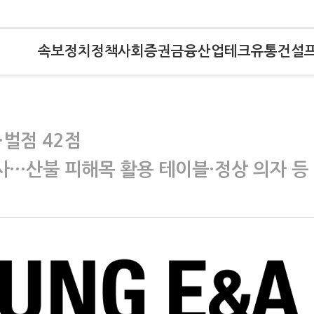
속보
정치
정책
사회
증권
금융
산업
테크
유통
건설
벌점 42점
사…산불 피해목 활용 테이블·정상 의자 등