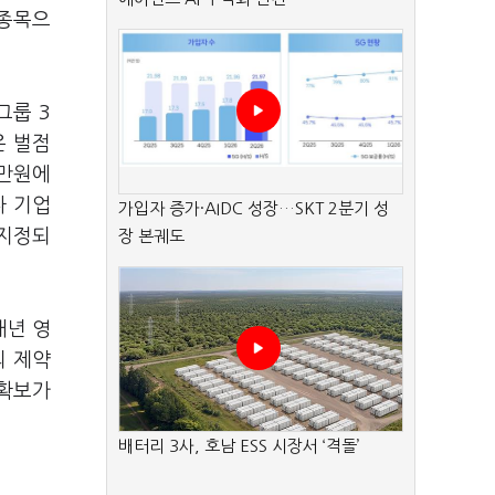
리종목으
그룹 3
은 벌점
0만원에
나 기업
가입자 증가·AIDC 성장…SKT 2분기 성
 지정되
장 본궤도
매년 영
의 제약
 확보가
배터리 3사, 호남 ESS 시장서 ‘격돌’