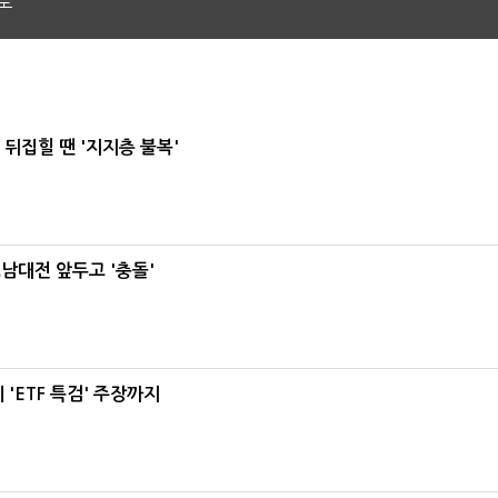
도
뒤집힐 땐 '지지층 불복'
호남대전 앞두고 '충돌'
'ETF 특검' 주장까지