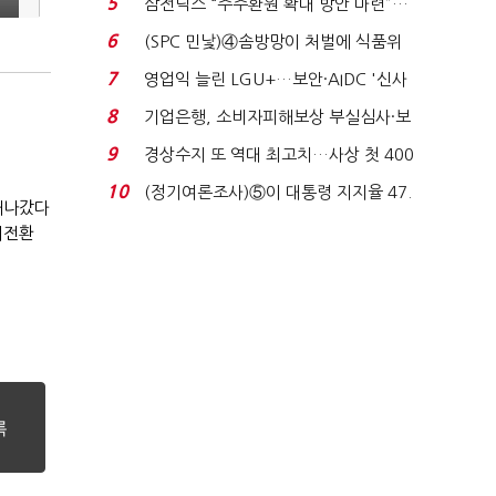
5
삼전닉스 “주주환원 확대 방안 마련”…
로이터에 성명...
6
(SPC 민낯)④솜방망이 처벌에 식품위
생법 위반 반복...
7
영업익 늘린 LGU+…보안·AIDC '신사
업 드라이브'...
8
기업은행, 소비자피해보상 부실심사·보
이스피싱 공시 ...
9
경상수지 또 역대 최고치…사상 첫 400
억달러에 '3% 성...
10
(정기여론조사)⑤이 대통령 지지율 47.
 새나갔다
7%…일주일 만에 ...
대전환