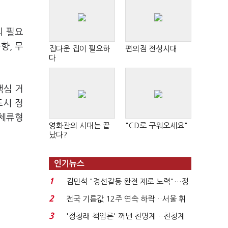
의 필요
향, 무
집다운 집이 필요하
편의점 전성시대
다
핵심 거
도시 정
 체류형
영화관의 시대는 끝
"CD로 구워오세요"
났다?
인기뉴스
1
김민석 "경선갈등 완전 제로 노력"…정
청래 "반명 공세 사...
2
전국 기름값 12주 연속 하락…서울 휘
발윳값 1909원...
3
'정청래 책임론' 꺼낸 친명계…친청계