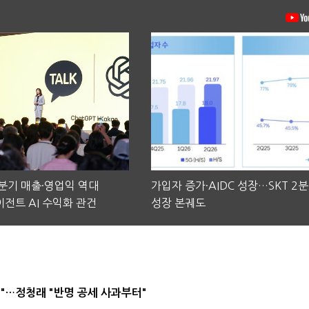
2분기 매출·영업익 역대
가입자 증가·AIDC 성장…SKT 2
전트 AI 수익화 관건
성장 본궤도
"…정청래 "반명 공세 사과부터"