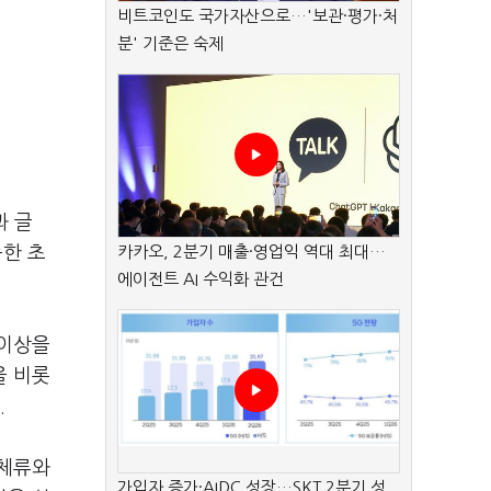
비트코인도 국가자산으로…'보관·평가·처
분' 기준은 숙제
과 글
능한 초
카카오, 2분기 매출·영업익 역대 최대…
에이전트 AI 수익화 관건
 이상을
을 비롯
.
 체류와
가입자 증가·AIDC 성장…SKT 2분기 성