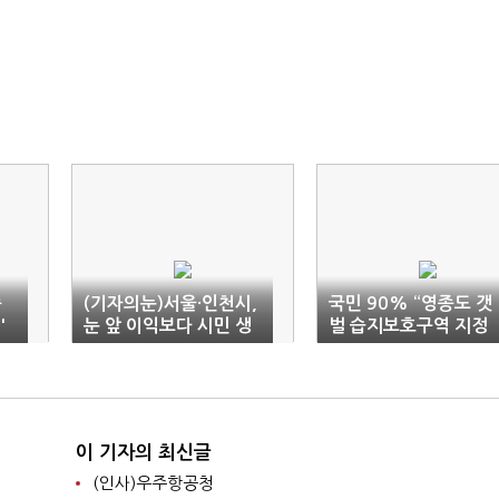
종
(기자의눈)서울·인천시,
국민 90% “영종도 갯
'
눈 앞 이익보다 시민 생
벌 습지보호구역 지정
각해야
찬성”
이 기자의 최신글
(인사)우주항공청