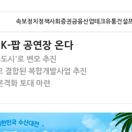
속보
정치
정책
사회
증권
금융
산업
테크
유통
건설
 K-팝 공연장 온다
화도시'로 변모 추진
규모 결합된 복합개발사업 추진
 본격화 토대 마련