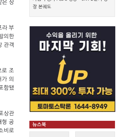
같은 상
장 본궤도
프라 부
 발의한
상 관객
으로 조
허가 의
 포함됐
·포상관
대형 공
뉴스북
 소비로