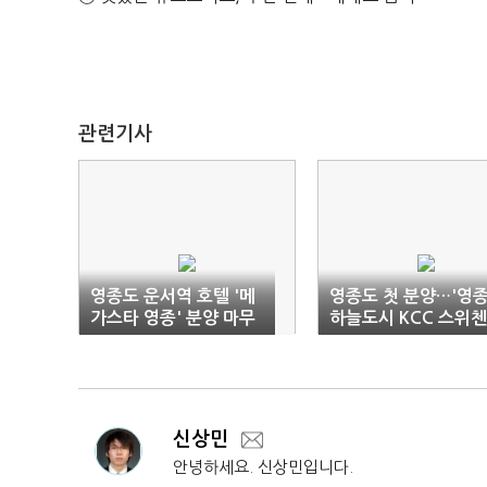
관련기사
영종도 운서역 호텔 '메
영종도 첫 분양…'영
가스타 영종' 분양 마무
하늘도시 KCC 스위첸
리 단계
눈길
신상민
안녕하세요. 신상민입니다.