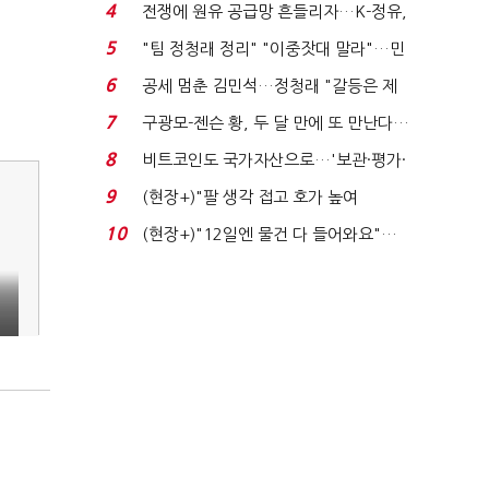
는 추가투표 때리기...
4
전쟁에 원유 공급망 흔들리자…K-정유,
에너지안보 핵심...
5
"팀 정청래 정리" "이중잣대 말라"…민
주 최고위원 계파 다...
6
공세 멈춘 김민석…정청래 "갈등은 제
가 수습"
7
구광모-젠슨 황, 두 달 만에 또 만난다…
로봇·AI 등 논...
8
비트코인도 국가자산으로…'보관·평가·
처분' 기준은 ...
9
(현장+)"팔 생각 접고 호가 높여
요"…'덜 똘똘한 한 채' 20...
10
(현장+)"12일엔 물건 다 들어와요"…
빈 매대 채우며 문 연 ...