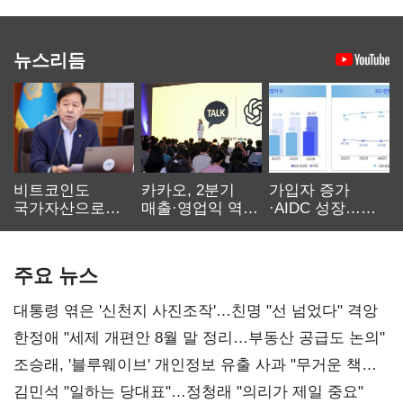
뉴스리듬
비트코인도
카카오, 2분기
가입자 증가
국가자산으로…'
매출·영업익 역대
·AIDC 성장…
보관·평가·처분'
최대…에이전트
SKT 2분기 성장
기준은 숙제
AI 수익화 관건
본궤도
주요 뉴스
대통령 엮은 '신천지 사진조작'…친명 "선 넘었다" 격앙
한정애 "세제 개편안 8월 말 정리…부동산 공급도 논의"
조승래, '블루웨이브' 개인정보 유출 사과 "무거운 책임
통감"
김민석 "일하는 당대표"…정청래 "의리가 제일 중요"