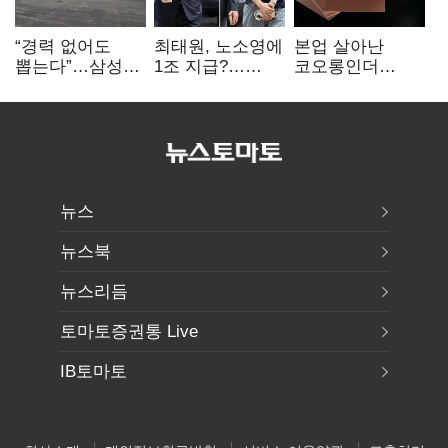
“경력 없어도
최태원, 노소영에
본업 살아난
뽑는다”…삼성
1조 지급?…
코오롱인더
·TSMC, 미
재상고 여부 주목
·HS효성…AI·
반도체 인재
배터리 소재로
쟁탈전
보폭 확대
뉴스
뉴스북
뉴스리듬
토마토증권통 Live
IB토마토