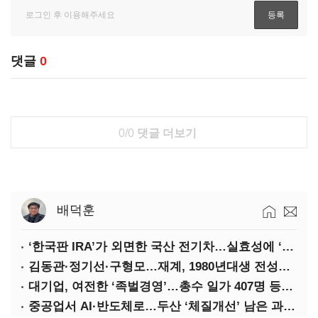
댓글
0
0/0
댓글 더보기
배덕훈
‘한국판 IRA’가 외면한 국산 전기차…실효성에 ‘의문’
김동관·정기선·구형모…재계, 1980년대생 전성시대
대기업, 여전한 ‘족벌경영’…총수 일가 407명 등기임원
중공업서 AI·반도체로…두산 ‘체질개선’ 남은 과제는