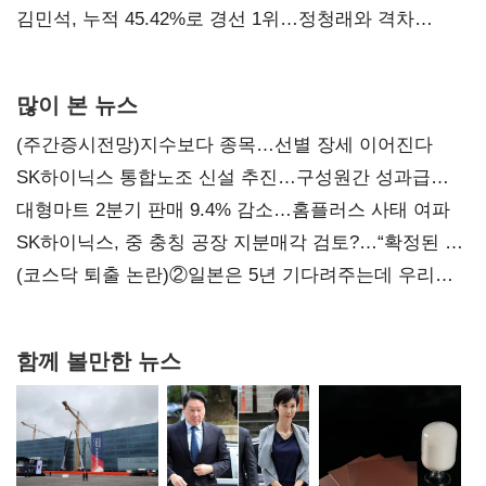
김민석, 누적 45.42%로 경선 1위…정청래와 격차
0.86%p(2보)
많이 본 뉴스
(주간증시전망)지수보다 종목…선별 장세 이어진다
SK하이닉스 통합노조 신설 추진…구성원간 성과급
불만 확산
대형마트 2분기 판매 9.4% 감소…홈플러스 사태 여파
SK하이닉스, 중 충칭 공장 지분매각 검토?…“확정된 바
없어”
(코스닥 퇴출 논란)②일본은 5년 기다려주는데 우리는
당장 퇴출?…시간만으론 부족한 코스닥 구하기
함께 볼만한 뉴스