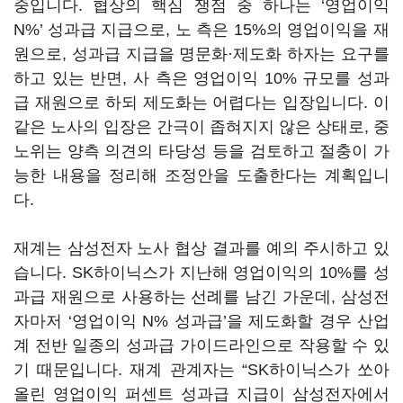
중입니다
.
협상의 핵심 쟁점 중 하나는
‘
영업이익
N%’
성과급 지급으로
,
노 측은
15%
의 영업이익을 재
원으로
,
성과급 지급을 명문화·제도화 하자는 요구를
하고 있는 반면
,
사 측은 영업이익
10%
규모를 성과
급 재원으로 하되 제도화는 어렵다는 입장입니다
.
이
같은 노사의 입장은 간극이 좁혀지지 않은 상태로
,
중
노위는 양측 의견의 타당성 등을 검토하고 절충이 가
능한 내용을 정리해 조정안을 도출한다는 계획입니
다
.
재계는 삼성전자 노사 협상 결과를 예의 주시하고 있
습니다
. SK
하이닉스가 지난해 영업이익의
10%
를 성
과급 재원으로 사용하는 선례를 남긴 가운데
,
삼성전
자마저
‘
영업이익
N%
성과급
’
을 제도화할 경우 산업
계 전반 일종의 성과급 가이드라인으로 작용할 수 있
기 때문입니다
.
재계 관계자는
“SK
하이닉스가 쏘아
올린 영업이익 퍼센트 성과급 지급이 삼성전자에서