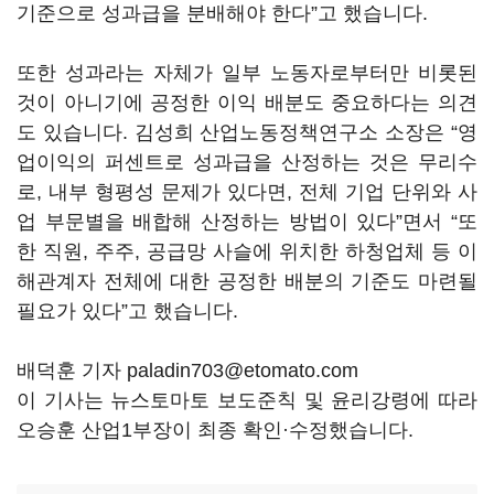
기준으로 성과급을 분배해야 한다
”
고 했습니다
.
또한 성과라는 자체가 일부 노동자로부터만 비롯된
것이 아니기에 공정한 이익 배분도 중요하다는 의견
도 있습니다
.
김성희 산업노동정책연구소 소장은
“
영
업이익의 퍼센트로 성과급을 산정하는 것은 무리수
로
,
내부 형평성 문제가 있다면
,
전체 기업 단위와 사
업 부문별을 배합해 산정하는 방법이 있다
”
면서
“
또
한 직원
,
주주
,
공급망 사슬에 위치한 하청업체 등 이
해관계자 전체에 대한 공정한 배분의 기준도 마련될
필요가 있다
”
고 했습니다
.
배덕훈 기자 paladin703@etomato.com
이 기사는 뉴스토마토 보도준칙 및 윤리강령에 따라
오승훈 산업1부장이 최종 확인·수정했습니다.