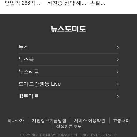
영업익 238억…
뇌전증 신약 해외
손질
전년 대비 6.2%↓
흥행 발판…
공감대…"낡은
차세대 신약 개발
규제 걷고
속도
안전장치 촘촘히
해야"
뉴스
뉴스북
뉴스리듬
토마토증권통 Live
IB토마토
회사소개
개인정보취급방침
서비스 이용약관
고충처리
정정반론보도
COPYRIGHT © NEWSTOMATO. ALL RIGHTS RESERVED.