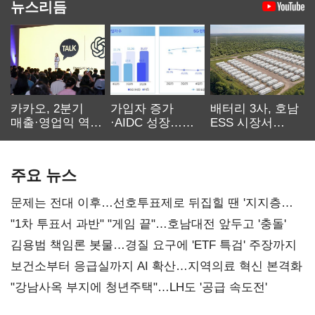
뉴스리듬
카카오, 2분기
가입자 증가
배터리 3사, 호남
매출·영업익 역대
·AIDC 성장…
ESS 시장서
최대…에이전트
SKT 2분기 성장
‘격돌’
AI 수익화 관건
본궤도
주요 뉴스
문제는 전대 이후…선호투표제로 뒤집힐 땐 '지지층
불복'
"1차 투표서 과반" "게임 끝"…호남대전 앞두고 '충돌'
김용범 책임론 봇물…경질 요구에 'ETF 특검' 주장까지
보건소부터 응급실까지 AI 확산…지역의료 혁신 본격화
"강남사옥 부지에 청년주택"…LH도 '공급 속도전'