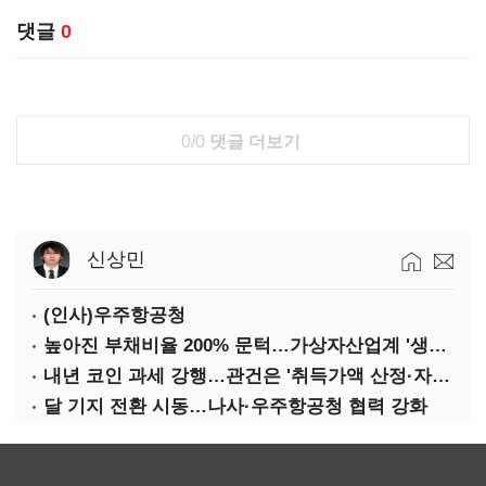
댓글
0
0/0
댓글 더보기
신상민
(인사)우주항공청
높아진 부채비율 200% 문턱…가상자산업계 '생존 시험대'
내년 코인 과세 강행…관건은 '취득가액 산정·자산 이동'
달 기지 전환 시동…나사·우주항공청 협력 강화