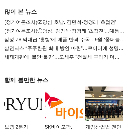
많이 본 뉴스
(정기여론조사)②당심·호남, 김민석-정청래 '초접전'
(정기여론조사)①당심, 김민석·정청래 '초접전'…대통령
지지도 '50% 아래로'(종합)
삼성 Z8 역대급 ‘흥행’에 애플 반격 주목…9월 ‘폴더블
대전’
삼전닉스 “주주환원 확대 방안 마련”…로이터에 성명
보내
세제개편에 ‘불안·불만’…오세훈 "전월세 구하기 더
힘들어질 것"
함께 볼만한 뉴스
보령 2분기
SK바이오팜,
게임산업법 전면