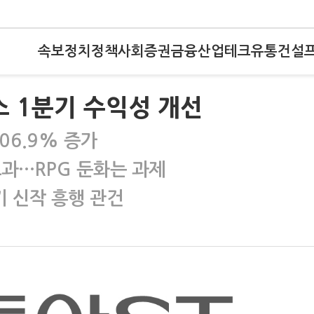
속보
정치
정책
사회
증권
금융
산업
테크
유통
건설
스 1분기 수익성 개선
06.9% 증가
효과…RPG 둔화는 과제
 신작 흥행 관건