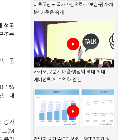
비트코인도 국가자산으로…'보관·평가·처
분' 기준은 숙제
에 성공
 구조를
전년 동
카카오, 2분기 매출·영업익 역대 최대…
에이전트 AI 수익화 관건
8.1%
3년 내
% 증가
리그(M
가입자 증가·AIDC 성장…SKT 2분기 성
% 증가