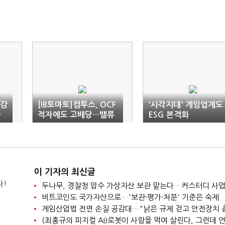
 감
[IB토마토]컴투스, OCF
'사각지대' 게임업계도
공
적자에도 고배당…밸류
ESG 본격화
업 약속 지켰다
이 기자의 최신글
다!
비트코인도 국가자산으로…'보관·평가·처분' 기준은 숙제