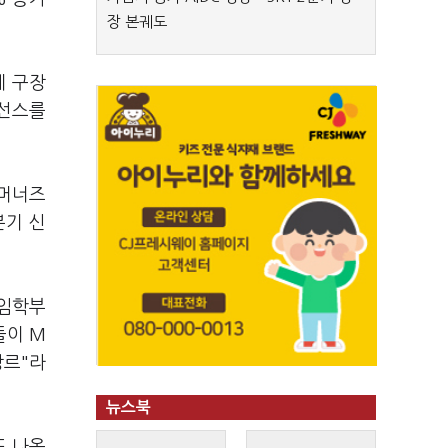
장 본궤도
제 구장
이선스를
서머너즈
분기 신
게임학부
들이 M
장르"라
뉴스북
도 나옵