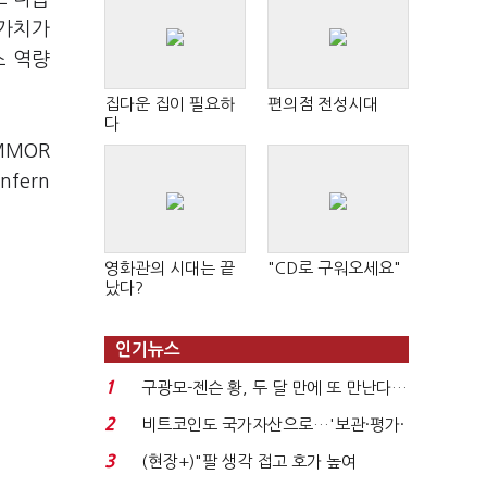
 가치가
스 역량
집다운 집이 필요하
편의점 전성시대
다
MMOR
fern
영화관의 시대는 끝
"CD로 구워오세요"
났다?
인기뉴스
1
구광모-젠슨 황, 두 달 만에 또 만난다…
로봇·AI 등 논...
2
비트코인도 국가자산으로…'보관·평가·
처분' 기준은 ...
3
(현장+)"팔 생각 접고 호가 높여