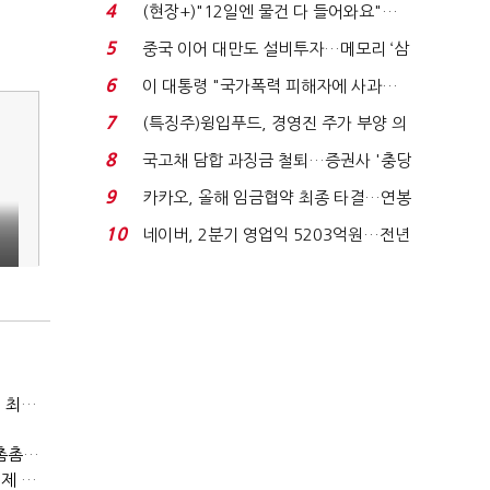
요"…'덜 똘똘한 한 채' 20...
4
(현장+)"12일엔 물건 다 들어와요"…
빈 매대 채우며 문 연 ...
5
중국 이어 대만도 설비투자…메모리 ‘삼
국전쟁’
6
이 대통령 "국가폭력 피해자에 사과…
적극적 조사로 진...
7
(특징주)윙입푸드, 경영진 주가 부양 의
지에 상한가...
8
국고채 담합 과징금 철퇴…증권사 '충당
금 폭탄' 우려...
9
카카오, 올해 임금협약 최종 타결…연봉
6.3% 인상·격려...
10
네이버, 2분기 영업익 5203억원…전년
비 0.2% 감소...
두나무, 경찰청 압수 가상자산 보관 맡는다…커스터디 사업 최종 낙찰
게임산업법 전면 손질 공감대…"낡은 규제 걷고 안전장치 촘촘히 해야"
(최홍규의 피지컬 AI)로봇이 사람을 먹여 살린다, 그런데 언제 먹여야 할지는 모른다